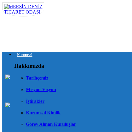
Kurumsal
Hakkımızda
Tarihçemiz
Misyon-Vizyon
İştirakler
Kurumsal Kimlik
Görev Alınan Kuruluşlar