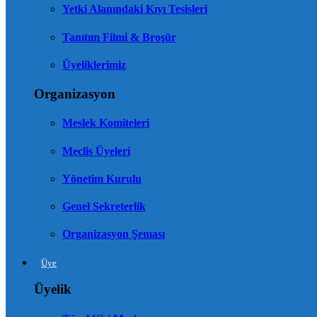
Yetki Alanındaki Kıyı Tesisleri
Tanıtım Filmi & Broşür
Üyeliklerimiz
Organizasyon
Meslek Komiteleri
Meclis Üyeleri
Yönetim Kurulu
Genel Sekreterlik
Organizasyon Şeması
Üye
Üyelik