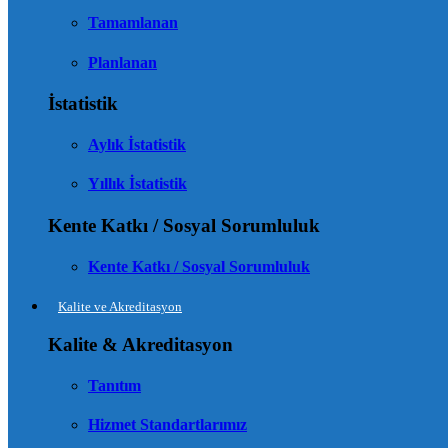
Tamamlanan
Planlanan
İstatistik
Aylık İstatistik
Yıllık İstatistik
Kente Katkı / Sosyal Sorumluluk
Kente Katkı / Sosyal Sorumluluk
Kalite ve Akreditasyon
Kalite & Akreditasyon
Tanıtım
Hizmet Standartlarımız