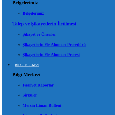
Belgelerimiz
Belgelerimiz
Talep ve Şikayetlerin İletilmesi
Şikayet ve Öneriler
Şikayetlerin Ele Alınması Prosedürü
Şikayetlerin Ele Alınması Prosesi
BİLGİ MERKEZİ
Bilgi Merkezi
Faaliyet Raporlar
Sirküler
Mersin Liman Bülteni