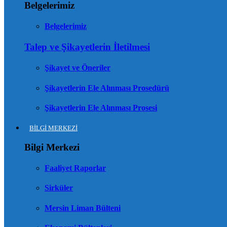
Belgelerimiz
Belgelerimiz
Talep ve Şikayetlerin İletilmesi
Şikayet ve Öneriler
Şikayetlerin Ele Alınması Prosedürü
Şikayetlerin Ele Alınması Prosesi
BİLGİ MERKEZİ
Bilgi Merkezi
Faaliyet Raporlar
Sirküler
Mersin Liman Bülteni