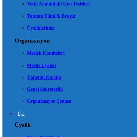
Yetki Alanındaki Kıyı Tesisleri
Tanıtım Filmi & Broşür
Üyeliklerimiz
Organizasyon
Meslek Komiteleri
Meclis Üyeleri
Yönetim Kurulu
Genel Sekreterlik
Organizasyon Şeması
Üye
Üyelik