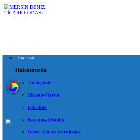
Kurumsal
Hakkımızda
Tarihçemiz
Misyon-Vizyon
İştirakler
Kurumsal Kimlik
Görev Alınan Kuruluşlar