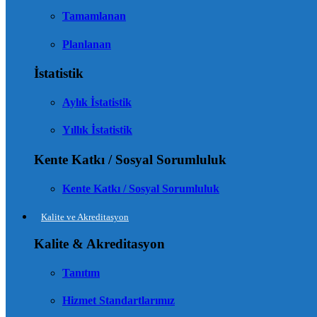
Tamamlanan
Planlanan
İstatistik
Aylık İstatistik
Yıllık İstatistik
Kente Katkı / Sosyal Sorumluluk
Kente Katkı / Sosyal Sorumluluk
Kalite ve Akreditasyon
Kalite & Akreditasyon
Tanıtım
Hizmet Standartlarımız