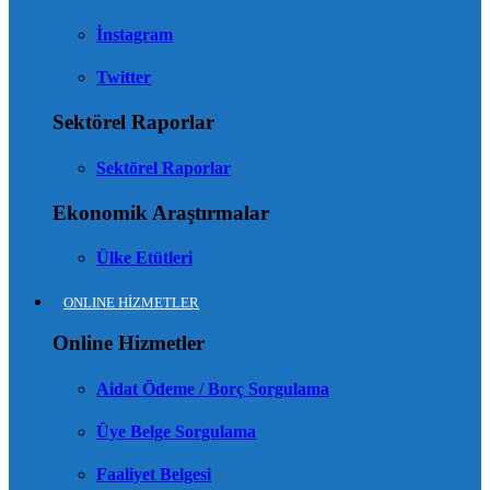
İnstagram
Twitter
Sektörel Raporlar
Sektörel Raporlar
Ekonomik Araştırmalar
Ülke Etütleri
ONLINE HİZMETLER
Online Hizmetler
Aidat Ödeme / Borç Sorgulama
Üye Belge Sorgulama
Faaliyet Belgesi