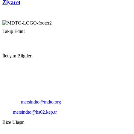
Ziyaret
Takip Edin!
İletişim Bilgileri
Adres:
Mersin Deniz Ticaret Odası
Pirireis, İsmet İnönü Blv. No:45, 33110 Yenişehir/Mersin
Telefon:
+90 324 327 7000
Cep
: +90 531 796 6989
E-Posta:
mersindto@mdto.org
Kep:
mersindto@hs02.kep.tr
Bize Ulaşın