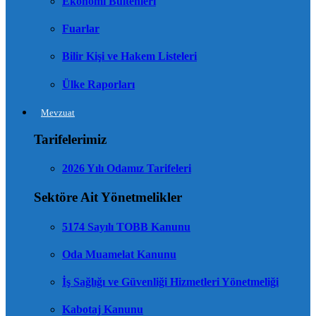
Ekonomi Bültenleri
Fuarlar
Bilir Kişi ve Hakem Listeleri
Ülke Raporları
Mevzuat
Tarifelerimiz
2026 Yılı Odamız Tarifeleri
Sektöre Ait Yönetmelikler
5174 Sayılı TOBB Kanunu
Oda Muamelat Kanunu
İş Sağlığı ve Güvenliği Hizmetleri Yönetmeliği
Kabotaj Kanunu