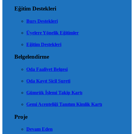
Eğitim Destekleri
Burs Destekleri
Üyelere Yönelik Eğitimler
Eğitim Destekleri
Belgelendirme
Oda Faaliyet Belgesi
Oda Kayıt Sicil Sureti
Gümrük İşlemi Takip Kartı
Gemi Acenteliği Tanıtım Kimlik Kartı
Proje
Devam Eden