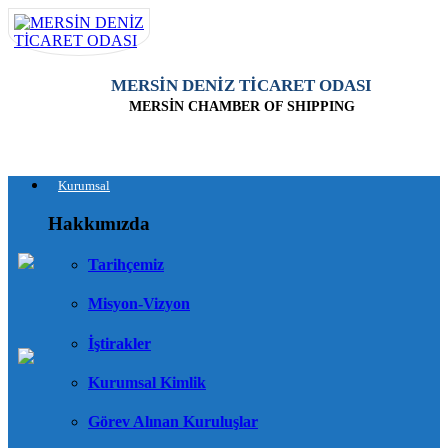
MERSİN DENİZ TİCARET ODASI
MERSİN CHAMBER OF SHIPPING
Kurumsal
Hakkımızda
Tarihçemiz
Misyon-Vizyon
İştirakler
Kurumsal Kimlik
Görev Alınan Kuruluşlar