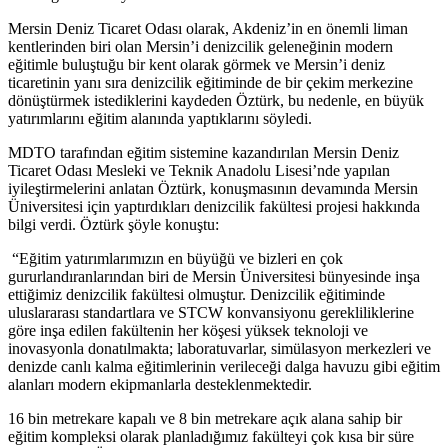
Mersin Deniz Ticaret Odası olarak, Akdeniz’in en önemli liman
kentlerinden biri olan Mersin’i denizcilik geleneğinin modern
eğitimle buluştuğu bir kent olarak görmek ve Mersin’i deniz
ticaretinin yanı sıra denizcilik eğitiminde de bir çekim merkezine
dönüştürmek istediklerini kaydeden Öztürk, bu nedenle, en büyük
yatırımlarını eğitim alanında yaptıklarını söyledi.
MDTO tarafından eğitim sistemine kazandırılan Mersin Deniz
Ticaret Odası Mesleki ve Teknik Anadolu Lisesi’nde yapılan
iyileştirmelerini anlatan Öztürk, konuşmasının devamında Mersin
Üniversitesi için yaptırdıkları denizcilik fakültesi projesi hakkında
bilgi verdi. Öztürk şöyle konuştu:
“Eğitim yatırımlarımızın en büyüğü ve bizleri en çok
gururlandıranlarından biri de Mersin Üniversitesi bünyesinde inşa
ettiğimiz denizcilik fakültesi olmuştur. Denizcilik eğitiminde
uluslararası standartlara ve STCW konvansiyonu gerekliliklerine
göre inşa edilen fakültenin her köşesi yüksek teknoloji ve
inovasyonla donatılmakta; laboratuvarlar, simülasyon merkezleri ve
denizde canlı kalma eğitimlerinin verileceği dalga havuzu gibi eğitim
alanları modern ekipmanlarla desteklenmektedir.
16 bin metrekare kapalı ve 8 bin metrekare açık alana sahip bir
eğitim kompleksi olarak planladığımız fakülteyi çok kısa bir süre