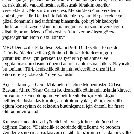
az risk altında yapabilmesini sağlayacak birtakım öneriler
vereceklerdir. Mersin Üniversitesi, Mersin’deki 4 üniversitenin
amiral gemisidir. Denizcilik Fakültemizin yakın bir gelecekte çok
güzel donanımla taçlandırılmış binasında, çok iyi bir kadroyla
uluslararası düzeyde standartlara uygun, iyi mezunlar vereceğini
düşünüyorum. Mersin Üniversitesi’nin üzerine düşen görevi
yapacağından emin olabilirsiniz.”
MEÜ Denizcilik Fakültesi Dekanı Prof. Dr. İzzettin Temiz de
“Türkiye’de denizcilik eğitiminin bilimsel kriterlere uygun
yürütülebilmesi için gereken faaliyetlerin planlanması ve
uygulanması noktasında önemli adımlar atılmasına katkı sağlayacak
bu toplantı, Türk denizcilik eğitiminin geleceğine önemli bir
kilometre taşı olacaktır” diye konuştu.
Açılışta konuşan Gemi Makineleri İşletme Mühendisleri Odası
Başkanı Ahmet Yaşar Canca ise denizcilik eğitiminin aslında küresel
bir eğitim sistemi olduğunu ve belirli kalıplar içine alındığını
belirterek ulusla klas kuruluşları birbirine yaklaştığını, denizcilik
eğitim konseyinin de sektörün bütünleşmesi için önemli bir fırsat
olduğunu vurguladı.
Konuşmasında denizci yöneticilerin yetiştirilmesinin önemine
değinen Canca, “Denizcilik sektöründe dijitalleşme ve otonom
gemilerle sanki insansızlaşıyormuş gibi bir görüntü olsa da kırk yıllık