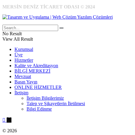
MERSİN DENİZ TİCARET ODASI © 2024
No Result
View All Result
Kurumsal
Üye
Hizmetler
Kalite ve Akreditasyon
BİLGİ MERKEZİ
Mevzuat
Basın Yayın
ONLINE HİZMETLER
İletişim
İletişim Bilgilerimiz
Talep ve Şikayetlerin İletilmesi
Bilgi Edinme
© 2026