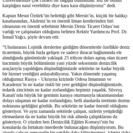
Üniversitemize çok cömert bir bağışta bulundular. Biz de bunun
karşılığını nasıl verebiliriz diye kara kara düşünüyoruz” dedi.
Kaptan Mesut Öztürk’ün belirttiği gibi Mersin’in, küçük bir balıkçı
kasabasından, Akdeniz’in en önemli liman kentlerinden biri
olmasının en önemli sebebinin Mersin Deniz Ticaret Odası’nın
varlığı ve çalışmaları olduğunu belirten Rektör Yardımcısı Prof. Dr.
İsmail Yağcı, şöyle devam etti:
“Uluslararası Lojistik derslerine girdiğim dönemlerde özellikle deniz
ticaretinin, büyük hızla gelişen ve sadece ihracat bağlamında ele
alındığında günümüzde yaklaşık 25 trilyon doları aşmış olan ticaret
hacminin büyük bölümünün yani yüzde sekseninin denizcilik
araçlarıyla yapıldığını düşündüğümüzde sektörün ne kadar büyük
bir hizmet verdiğini anlayabiliyoruz. Yakın dönemde yaşamış
olduğumuz Rusya – Ukrayna krizinde Odesa limanının ve
Karadeniz’in ne kadar riskli bir yere geldiğini düşündüğümüzde,
tedarik zincirinin ne kadar zorlandığını hepimiz yaşadık. Süveyş
Kanalı’nda büyük bir geminin karaya oturmasıyla tıkanmasından
dolayı ulaşımın ne kadar zorlandığını, belli alanlarda üretimin durma
noktasına geldiğini gördük. Bu sektörün ne kadar önemli olduğunu
gösteriyor. Ve aynı zamanda sektörde çalışan, sizlerin yetiştirdiği
elemanların da ne kadar büyük bir risk altında çalıştıklarını da
gösteriyor. O yüzden ben Denizcilik Eğitim Konseyi’nin bu
konularda da birtakım önerilerde bulunacağını düşünüyorum. Bu
alanda çalışan personelin bir şekilde daha bilinçlenmesi, işlerini daha