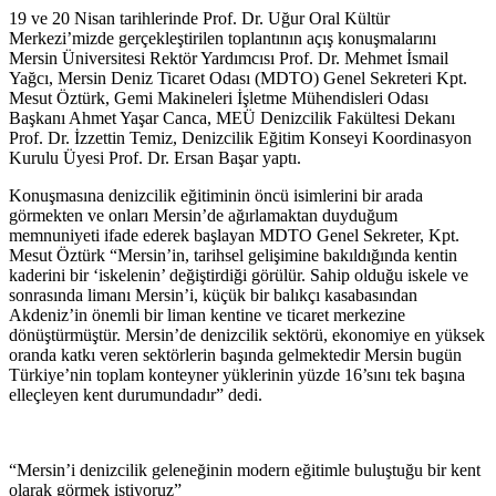
19 ve 20 Nisan tarihlerinde Prof. Dr. Uğur Oral Kültür
Merkezi’mizde gerçekleştirilen toplantının açış konuşmalarını
Mersin Üniversitesi Rektör Yardımcısı Prof. Dr. Mehmet İsmail
Yağcı, Mersin Deniz Ticaret Odası (MDTO) Genel Sekreteri Kpt.
Mesut Öztürk, Gemi Makineleri İşletme Mühendisleri Odası
Başkanı Ahmet Yaşar Canca, MEÜ Denizcilik Fakültesi Dekanı
Prof. Dr. İzzettin Temiz, Denizcilik Eğitim Konseyi Koordinasyon
Kurulu Üyesi Prof. Dr. Ersan Başar yaptı.
Konuşmasına denizcilik eğitiminin öncü isimlerini bir arada
görmekten ve onları Mersin’de ağırlamaktan duyduğum
memnuniyeti ifade ederek başlayan MDTO Genel Sekreter, Kpt.
Mesut Öztürk “Mersin’in, tarihsel gelişimine bakıldığında kentin
kaderini bir ‘iskelenin’ değiştirdiği görülür. Sahip olduğu iskele ve
sonrasında limanı Mersin’i, küçük bir balıkçı kasabasından
Akdeniz’in önemli bir liman kentine ve ticaret merkezine
dönüştürmüştür. Mersin’de denizcilik sektörü, ekonomiye en yüksek
oranda katkı veren sektörlerin başında gelmektedir Mersin bugün
Türkiye’nin toplam konteyner yüklerinin yüzde 16’sını tek başına
elleçleyen kent durumundadır” dedi.
“Mersin’i denizcilik geleneğinin modern eğitimle buluştuğu bir kent
olarak görmek istiyoruz”