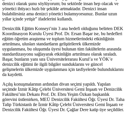
denizci olarak şunu söylüyorum; bu sektörde insan hep olacak ve
yönetici ihtiyacı hızlı bir şekilde artmaktadır. Denizci insan
bulabilirsiniz ama denizci yönetici bulamıyorsunuz. Bunlar uzun
yıllar içinde yetişir” ifadelerini kullandı.
Denizcilik Eğitim Konseyi’nin 3 ana hedefi olduğunu belirten DEK
Koordinasyon Kurulu Üyesi Prof. Dr. Ersan Başar ise, bu hedefleri
eğitim öğretim araştırma ve toplum hizmetlerindeki etkinliğinin
artırılması, ulusları standartların geliştirilerek ülkemizde
uygulanması, bu oluşumda üyesi bulunan tüm fakültelerin arasında
standardizasyonu sağlayarak etkinliğin artırılması olarak sıraladı.
Başar, bunların yanı sıra Üniversitelerarası Kurul’a ve YÖK’e
denizcilik eğitimi ile ilgili bilgiler sunduklarını ve güncel
gelişmelerin ülkemizde uygulanması için tasfiyelerde bulunduklarını
da kaydetti.
Açılış konuşmalarının ardından divan seçimi yapıldı. Yapılan
seçimde İzmir Kâtip Çelebi Üniversitesi Gemi İnşaatı ve Denizcilik
Fakültesi’nin Dekanı Prof. Dr. Ebru Yeşim Özkan başkanlık
görevini üstlenirken, MEÜ Denizcilik Fakültesi Öğr. Üyesi Dr. Taha
Talip Türkistanlı ile İzmir Kâtip Çelebi Üniversitesi Gemi İnşaatı ve
Denizcilik Fakültesi Öğr. Üyesi Dr. Çağlar Dere katip üye seçildiler.