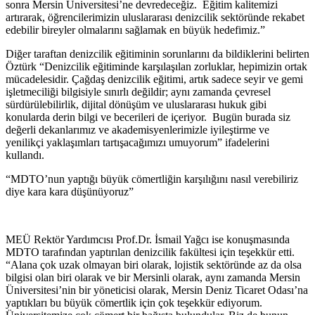
sonra Mersin Üniversitesi’ne devredeceğiz. Eğitim kalitemizi
artırarak, öğrencilerimizin uluslararası denizcilik sektöründe rekabet
edebilir bireyler olmalarını sağlamak en büyük hedefimiz.”
Diğer taraftan denizcilik eğitiminin sorunlarını da bildiklerini belirten
Öztürk “Denizcilik eğitiminde karşılaşılan zorluklar, hepimizin ortak
mücadelesidir. Çağdaş denizcilik eğitimi, artık sadece seyir ve gemi
işletmeciliği bilgisiyle sınırlı değildir; aynı zamanda çevresel
sürdürülebilirlik, dijital dönüşüm ve uluslararası hukuk gibi
konularda derin bilgi ve becerileri de içeriyor. Bugün burada siz
değerli dekanlarımız ve akademisyenlerimizle iyileştirme ve
yenilikçi yaklaşımları tartışacağımızı umuyorum” ifadelerini
kullandı.
“MDTO’nun yaptığı büyük cömertliğin karşılığını nasıl verebiliriz
diye kara kara düşünüyoruz”
MEÜ Rektör Yardımcısı Prof.Dr. İsmail Yağcı ise konuşmasında
MDTO tarafından yaptırılan denizcilik fakültesi için teşekkür etti.
“Alana çok uzak olmayan biri olarak, lojistik sektöründe az da olsa
bilgisi olan biri olarak ve bir Mersinli olarak, aynı zamanda Mersin
Üniversitesi’nin bir yöneticisi olarak, Mersin Deniz Ticaret Odası’na
yaptıkları bu büyük cömertlik için çok teşekkür ediyorum.