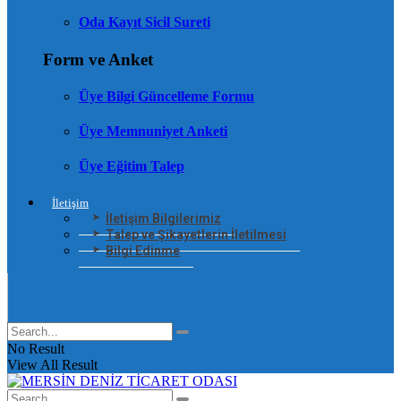
Oda Kayıt Sicil Sureti
Form ve Anket
Üye Bilgi Güncelleme Formu
Üye Memnuniyet Anketi
Üye Eğitim Talep
İletişim
İletişim Bilgilerimiz
Talep ve Şikayetlerin İletilmesi
Bilgi Edinme
No Result
View All Result