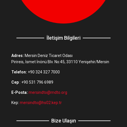
İletişim Bilgileri
Adres:
Mersin Deniz Ticaret Odası
Pirireis, İsmet İnönü Blv. No:45, 33110 Yenişehir/Mersin
Telefon:
+90 324 327 7000
Cep
: +90 531 796 6989
E-Posta:
mersindto@mdto.org
Kep:
mersindto@hs02.kep.tr
Bize Ulaşın