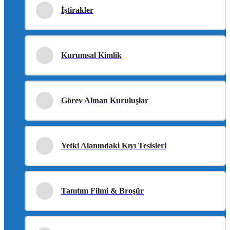
İştirakler
Kurumsal Kimlik
Görev Alınan Kuruluşlar
Yetki Alanındaki Kıyı Tesisleri
Tanıtım Filmi & Broşür