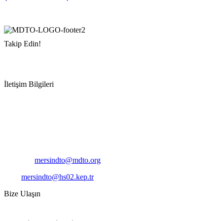
Takip Edin!
İletişim Bilgileri
Adres:
Mersin Deniz Ticaret Odası
Pirireis, İsmet İnönü Blv. No:45, 33110 Yenişehir/Mersin
Telefon:
+90 324 327 7000
Cep
: +90 531 796 6989
E-Posta:
mersindto@mdto.org
Kep:
mersindto@hs02.kep.tr
Bize Ulaşın