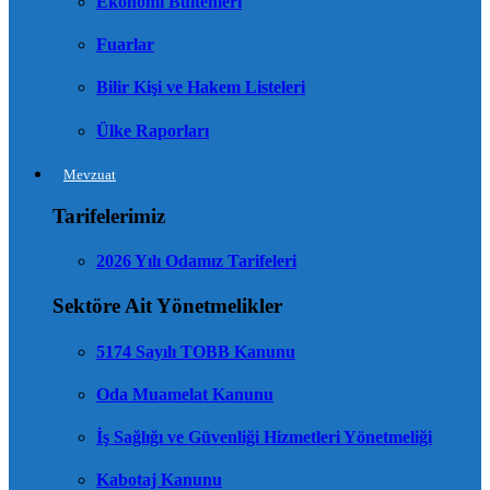
Ekonomi Bültenleri
Fuarlar
Bilir Kişi ve Hakem Listeleri
Ülke Raporları
Mevzuat
Tarifelerimiz
2026 Yılı Odamız Tarifeleri
Sektöre Ait Yönetmelikler
5174 Sayılı TOBB Kanunu
Oda Muamelat Kanunu
İş Sağlığı ve Güvenliği Hizmetleri Yönetmeliği
Kabotaj Kanunu