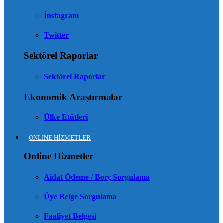
İnstagram
Twitter
Sektörel Raporlar
Sektörel Raporlar
Ekonomik Araştırmalar
Ülke Etütleri
ONLINE HİZMETLER
Online Hizmetler
Aidat Ödeme / Borç Sorgulama
Üye Belge Sorgulama
Faaliyet Belgesi