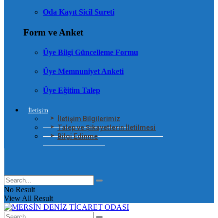
Oda Kayıt Sicil Sureti
Form ve Anket
Üye Bilgi Güncelleme Formu
Üye Memnuniyet Anketi
Üye Eğitim Talep
İletişim
İletişim Bilgilerimiz
Talep ve Şikayetlerin İletilmesi
Bilgi Edinme
No Result
View All Result