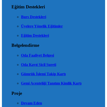
Eğitim Destekleri
Burs Destekleri
Üyelere Yönelik Eğitimler
Eğitim Destekleri
Belgelendirme
Oda Faaliyet Belgesi
Oda Kayıt Sicil Sureti
Gümrük İşlemi Takip Kartı
Gemi Acenteliği Tanıtım Kimlik Kartı
Proje
Devam Eden