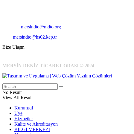
Telefon:
+90 324 327 7000
Cep
: +90 531 796 6989
E-Posta:
mersindto@mdto.org
Kep:
mersindto@hs02.kep.tr
Bize Ulaşın
MERSİN DENİZ TİCARET ODASI © 2024
No Result
View All Result
Kurumsal
Üye
Hizmetler
Kalite ve Akreditasyon
BİLGİ MERKEZİ