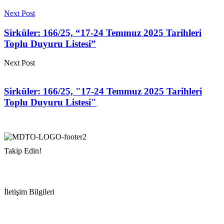
Next Post
Sirküler: 166/25, “17-24 Temmuz 2025 Tarihleri
Toplu Duyuru Listesi”
Next Post
Sirküler: 166/25, "17-24 Temmuz 2025 Tarihleri
Toplu Duyuru Listesi"
Takip Edin!
İletişim Bilgileri
Adres:
Mersin Deniz Ticaret Odası
Pirireis, İsmet İnönü Blv. No:45, 33110 Yenişehir/Mersin