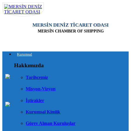
MERSİN DENİZ TİCARET ODASI
MERSİN CHAMBER OF SHIPPING
Kurumsal
Hakkımızda
Tarihçemiz
Misyon-Vizyon
İştirakler
Kurumsal Kimlik
Görev Alınan Kuruluşlar