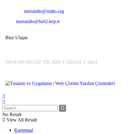
Cep
: +90 531 796 6989
E-Posta:
mersindto@mdto.org
Kep:
mersindto@hs02.kep.tr
Bize Ulaşın
MERSİN DENİZ TİCARET ODASI © 2024
No Result
View All Result
Kurumsal