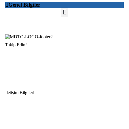
Genel Bilgiler
Takip Edin!
İletişim Bilgileri
Adres:
Mersin Deniz Ticaret Odası
Pirireis, İsmet İnönü Blv. No:45, 33110 Yenişehir/Mersin
Telefon:
+90 324 327 7000