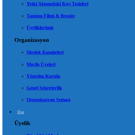
Yetki Alanındaki Kıyı Tesisleri
Tanıtım Filmi & Broşür
Üyeliklerimiz
Organizasyon
Meslek Komiteleri
Meclis Üyeleri
Yönetim Kurulu
Genel Sekreterlik
Organizasyon Şeması
Üye
Üyelik