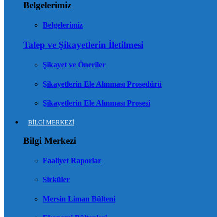
Belgelerimiz
Belgelerimiz
Talep ve Şikayetlerin İletilmesi
Şikayet ve Öneriler
Şikayetlerin Ele Alınması Prosedürü
Şikayetlerin Ele Alınması Prosesi
BİLGİ MERKEZİ
Bilgi Merkezi
Faaliyet Raporlar
Sirküler
Mersin Liman Bülteni