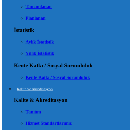
Tamamlanan
Planlanan
İstatistik
Aylık İstatistik
Yıllık İstatistik
Kente Katkı / Sosyal Sorumluluk
Kente Katkı / Sosyal Sorumluluk
Kalite ve Akreditasyon
Kalite & Akreditasyon
Tanıtım
Hizmet Standartlarımız