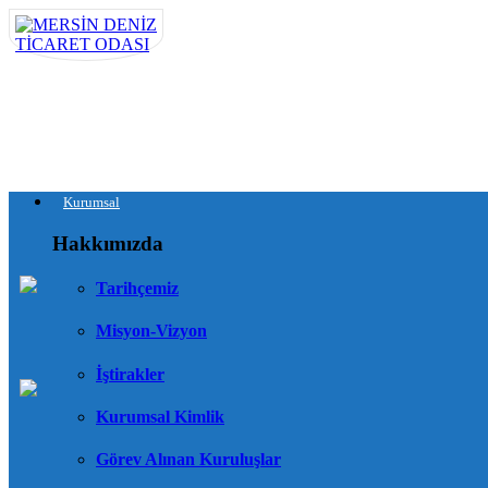
Kurumsal
Hakkımızda
Tarihçemiz
Misyon-Vizyon
İştirakler
Kurumsal Kimlik
Görev Alınan Kuruluşlar