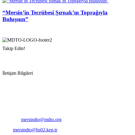
“Mersin’in Tecrübesi Şırnak’ın Toprağıyla
Buluşsun”
Takip Edin!
İletişim Bilgileri
Adres:
Mersin Deniz Ticaret Odası
Pirireis, İsmet İnönü Blv. No:45, 33110 Yenişehir/Mersin
Telefon:
+90 324 327 7000
Cep
: +90 531 796 6989
E-Posta:
mersindto@mdto.org
Kep:
mersindto@hs02.kep.tr