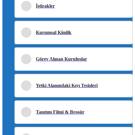
İştirakler
Kurumsal Kimlik
Görev Alınan Kuruluşlar
Yetki Alanındaki Kıyı Tesisleri
Tanıtım Filmi & Broşür