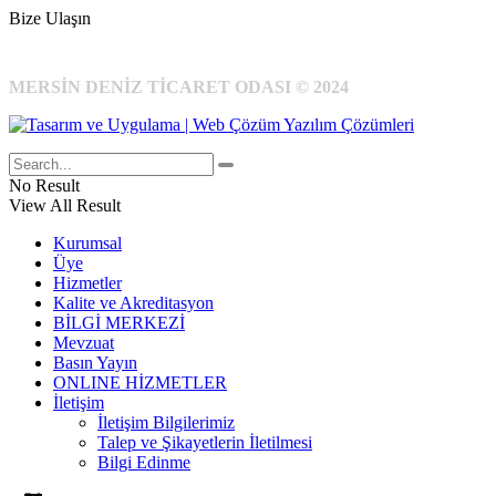
Bize Ulaşın
MERSİN DENİZ TİCARET ODASI © 2024
No Result
View All Result
Kurumsal
Üye
Hizmetler
Kalite ve Akreditasyon
BİLGİ MERKEZİ
Mevzuat
Basın Yayın
ONLINE HİZMETLER
İletişim
İletişim Bilgilerimiz
Talep ve Şikayetlerin İletilmesi
Bilgi Edinme