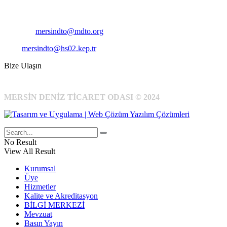
Cep
: +90 531 796 6989
E-Posta:
mersindto@mdto.org
Kep:
mersindto@hs02.kep.tr
Bize Ulaşın
MERSİN DENİZ TİCARET ODASI © 2024
No Result
View All Result
Kurumsal
Üye
Hizmetler
Kalite ve Akreditasyon
BİLGİ MERKEZİ
Mevzuat
Basın Yayın