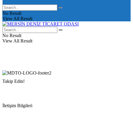
No Result
View All Result
No Result
View All Result
Takip Edin!
İletişim Bilgileri
Adres:
Mersin Deniz Ticaret Odası
Pirireis, İsmet İnönü Blv. No:45, 33110 Yenişehir/Mersin
Telefon:
+90 324 327 7000