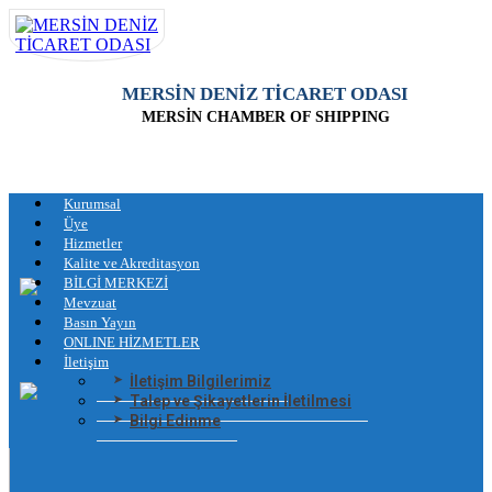
MERSİN DENİZ TİCARET ODASI
MERSİN CHAMBER OF SHIPPING
Kurumsal
Üye
Hizmetler
Kalite ve Akreditasyon
BİLGİ MERKEZİ
Mevzuat
Basın Yayın
ONLINE HİZMETLER
İletişim
İletişim Bilgilerimiz
Talep ve Şikayetlerin İletilmesi
Bilgi Edinme