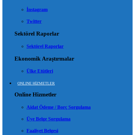
İnstagram
Twitter
Sektörel Raporlar
Sektörel Raporlar
Ekonomik Araştırmalar
Ülke Etütleri
ONLINE HİZMETLER
Online Hizmetler
Aidat Ödeme / Borç Sorgulama
Üye Belge Sorgulama
Faaliyet Belgesi