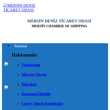
MERSİN DENİZ TİCARET ODASI
MERSİN CHAMBER OF SHIPPING
Kurumsal
Hakkımızda
Tarihçemiz
Misyon-Vizyon
İştirakler
Kurumsal Kimlik
Görev Alınan Kuruluşlar