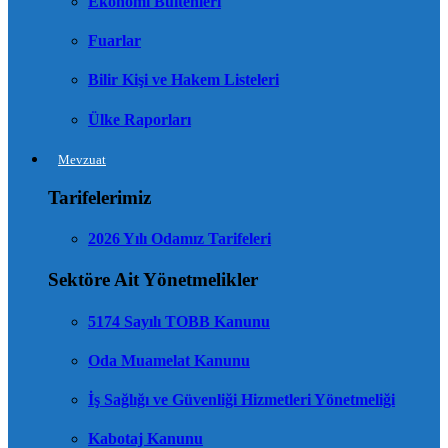
Ekonomi Bültenleri
Fuarlar
Bilir Kişi ve Hakem Listeleri
Ülke Raporları
Mevzuat
Tarifelerimiz
2026 Yılı Odamız Tarifeleri
Sektöre Ait Yönetmelikler
5174 Sayılı TOBB Kanunu
Oda Muamelat Kanunu
İş Sağlığı ve Güvenliği Hizmetleri Yönetmeliği
Kabotaj Kanunu