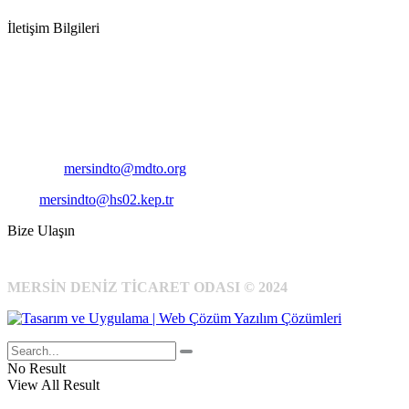
İletişim Bilgileri
Adres:
Mersin Deniz Ticaret Odası
Pirireis, İsmet İnönü Blv. No:45, 33110 Yenişehir/Mersin
Telefon:
+90 324 327 7000
Cep
: +90 531 796 6989
E-Posta:
mersindto@mdto.org
Kep:
mersindto@hs02.kep.tr
Bize Ulaşın
MERSİN DENİZ TİCARET ODASI © 2024
No Result
View All Result