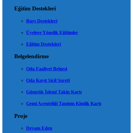
Eğitim Destekleri
Burs Destekleri
Üyelere Yönelik Eğitimler
Eğitim Destekleri
Belgelendirme
Oda Faaliyet Belgesi
Oda Kayıt Sicil Sureti
Gümrük İşlemi Takip Kartı
Gemi Acenteliği Tanıtım Kimlik Kartı
Proje
Devam Eden