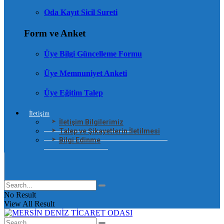
Oda Kayıt Sicil Sureti
Form ve Anket
Üye Bilgi Güncelleme Formu
Üye Memnuniyet Anketi
Üye Eğitim Talep
İletişim
İletişim Bilgilerimiz
Talep ve Şikayetlerin İletilmesi
Bilgi Edinme
No Result
View All Result