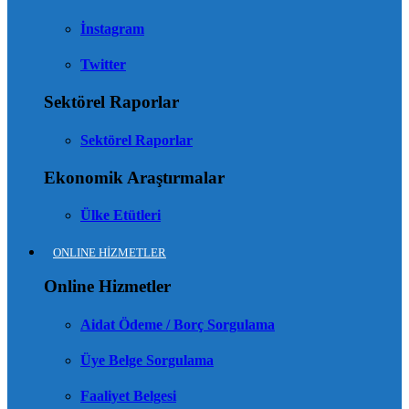
İnstagram
Twitter
Sektörel Raporlar
Sektörel Raporlar
Ekonomik Araştırmalar
Ülke Etütleri
ONLINE HİZMETLER
Online Hizmetler
Aidat Ödeme / Borç Sorgulama
Üye Belge Sorgulama
Faaliyet Belgesi