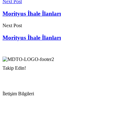
Next Post
Morityus İhale İlanları
Next Post
Morityus İhale İlanları
Takip Edin!
İletişim Bilgileri
Adres:
Mersin Deniz Ticaret Odası
Pirireis, İsmet İnönü Blv. No:45, 33110 Yenişehir/Mersin
Telefon:
+90 324 327 7000
Cep
: +90 531 796 6989