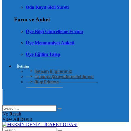
Oda Kayıt Sicil Sureti
Form ve Anket
Üye Bilgi Güncelleme Formu
Üye Memnuniyet Anketi
Üye Eğitim Talep
İletişim
İletişim Bilgilerimiz
Talep ve Şikayetlerin İletilmesi
Bilgi Edinme
No Result
View All Result