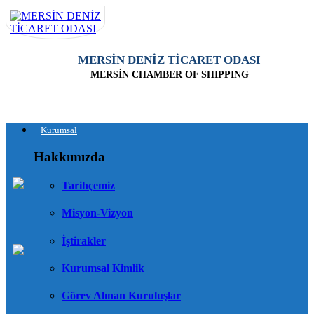
MERSİN DENİZ TİCARET ODASI
MERSİN CHAMBER OF SHIPPING
Kurumsal
Hakkımızda
Tarihçemiz
Misyon-Vizyon
İştirakler
Kurumsal Kimlik
Görev Alınan Kuruluşlar