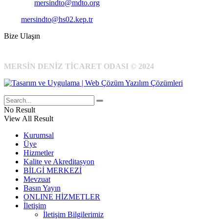
E-Posta:
mersindto@mdto.org
Kep:
mersindto@hs02.kep.tr
Bize Ulaşın
MERSİN DENİZ TİCARET ODASI © 2024
No Result
View All Result
Kurumsal
Üye
Hizmetler
Kalite ve Akreditasyon
BİLGİ MERKEZİ
Mevzuat
Basın Yayın
ONLINE HİZMETLER
İletişim
İletişim Bilgilerimiz