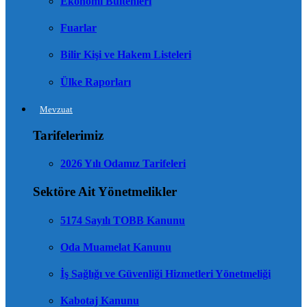
Ekonomi Bültenleri
Fuarlar
Bilir Kişi ve Hakem Listeleri
Ülke Raporları
Mevzuat
Tarifelerimiz
2026 Yılı Odamız Tarifeleri
Sektöre Ait Yönetmelikler
5174 Sayılı TOBB Kanunu
Oda Muamelat Kanunu
İş Sağlığı ve Güvenliği Hizmetleri Yönetmeliği
Kabotaj Kanunu