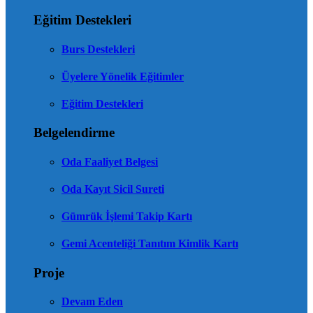
Eğitim Destekleri
Burs Destekleri
Üyelere Yönelik Eğitimler
Eğitim Destekleri
Belgelendirme
Oda Faaliyet Belgesi
Oda Kayıt Sicil Sureti
Gümrük İşlemi Takip Kartı
Gemi Acenteliği Tanıtım Kimlik Kartı
Proje
Devam Eden