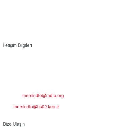
İletişim Bilgileri
Adres:
Mersin Deniz Ticaret Odası
Pirireis, İsmet İnönü Blv. No:45, 33110 Yenişehir/Mersin
Telefon:
+90 324 327 7000
Cep
: +90 531 796 6989
E-Posta:
mersindto@mdto.org
Kep:
mersindto@hs02.kep.tr
Bize Ulaşın