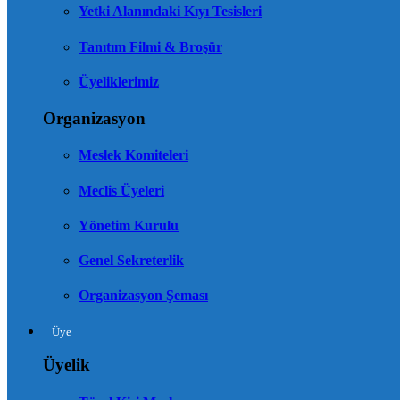
Yetki Alanındaki Kıyı Tesisleri
Tanıtım Filmi & Broşür
Üyeliklerimiz
Organizasyon
Meslek Komiteleri
Meclis Üyeleri
Yönetim Kurulu
Genel Sekreterlik
Organizasyon Şeması
Üye
Üyelik