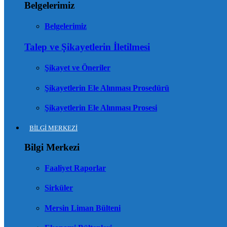
Belgelerimiz
Belgelerimiz
Talep ve Şikayetlerin İletilmesi
Şikayet ve Öneriler
Şikayetlerin Ele Alınması Prosedürü
Şikayetlerin Ele Alınması Prosesi
BİLGİ MERKEZİ
Bilgi Merkezi
Faaliyet Raporlar
Sirküler
Mersin Liman Bülteni