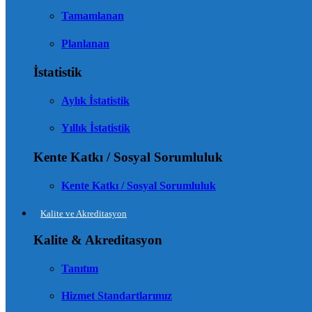
Tamamlanan
Planlanan
İstatistik
Aylık İstatistik
Yıllık İstatistik
Kente Katkı / Sosyal Sorumluluk
Kente Katkı / Sosyal Sorumluluk
Kalite ve Akreditasyon
Kalite & Akreditasyon
Tanıtım
Hizmet Standartlarımız