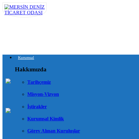
Kurumsal
Hakkımızda
Tarihçemiz
Misyon-Vizyon
İştirakler
Kurumsal Kimlik
Görev Alınan Kuruluşlar