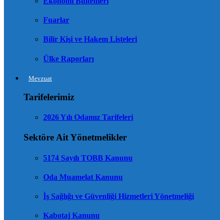
Ekonomi Bültenleri
Fuarlar
Bilir Kişi ve Hakem Listeleri
Ülke Raporları
Mevzuat
Tarifelerimiz
2026 Yılı Odamız Tarifeleri
Sektöre Ait Yönetmelikler
5174 Sayılı TOBB Kanunu
Oda Muamelat Kanunu
İş Sağlığı ve Güvenliği Hizmetleri Yönetmeliği
Kabotaj Kanunu