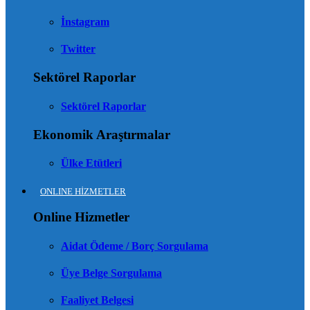
İnstagram
Twitter
Sektörel Raporlar
Sektörel Raporlar
Ekonomik Araştırmalar
Ülke Etütleri
ONLINE HİZMETLER
Online Hizmetler
Aidat Ödeme / Borç Sorgulama
Üye Belge Sorgulama
Faaliyet Belgesi