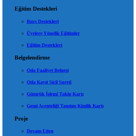
Eğitim Destekleri
Burs Destekleri
Üyelere Yönelik Eğitimler
Eğitim Destekleri
Belgelendirme
Oda Faaliyet Belgesi
Oda Kayıt Sicil Sureti
Gümrük İşlemi Takip Kartı
Gemi Acenteliği Tanıtım Kimlik Kartı
Proje
Devam Eden