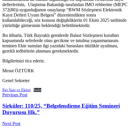
defterlerinin, Ulaştırma Bakanlığı tarafından IMO rehberine (MEPC
372(80)) uygunluğunun onaylanıp “BWM Sözleşmesi Elektronik
Kayıt Defteri Uyum Belgesi” düzenlendikten sonra
kullanılabileceği, söz konusu değişikliklerin 01 Ekim 2025 tarihinde
yürürlüğe girmesinin beklendiği belirtilmektedir.
Bu itibarla, Türk Bayraklı gemilerde Balast Sözleşmesi kuralları
kapsamında seferlerde olası gecikme ve tutulma yaşanmamasını
teminen Ekte sunulan ilgi yazıdaki hususlara titizlikle uyulması,
gerekli tedbirlerin alınması gerekmektedir.
Bilgilerinizi rica ederiz.
Mesut ÖZTÜRK
Genel Sekreter
İlgi Yazı ve Ekleri
İndir
Previous Post
Sirküler: 110/25, “Belgelendirme Eğitim Semineri
Duyurusu Hk.”
Next Post