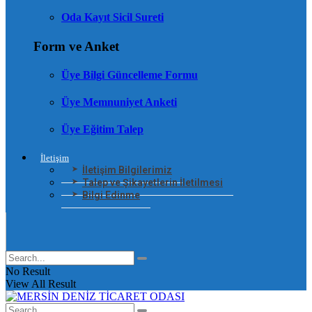
Oda Kayıt Sicil Sureti
Form ve Anket
Üye Bilgi Güncelleme Formu
Üye Memnuniyet Anketi
Üye Eğitim Talep
İletişim
İletişim Bilgilerimiz
Talep ve Şikayetlerin İletilmesi
Bilgi Edinme
No Result
View All Result