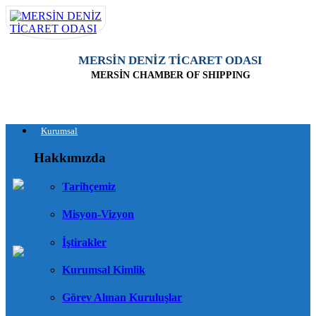
MERSİN DENİZ TİCARET ODASI
MERSİN CHAMBER OF SHIPPING
Kurumsal
Hakkımızda
Tarihçemiz
Misyon-Vizyon
İştirakler
Kurumsal Kimlik
Görev Alınan Kuruluşlar