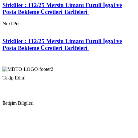
Sirküler : 112/25 Mersin Limanı Fuzuli İşgal ve
Posta Bekleme Ücretleri Tarİfeleri
Next Post
Sirküler : 112/25 Mersin Limanı Fuzuli İşgal ve
Posta Bekleme Ücretleri Tarİfeleri
Takip Edin!
İletişim Bilgileri
Adres:
Mersin Deniz Ticaret Odası
Pirireis, İsmet İnönü Blv. No:45, 33110 Yenişehir/Mersin
Telefon:
+90 324 327 7000