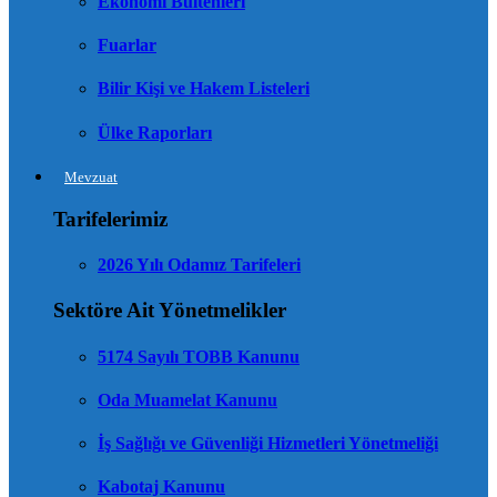
Ekonomi Bültenleri
Fuarlar
Bilir Kişi ve Hakem Listeleri
Ülke Raporları
Mevzuat
Tarifelerimiz
2026 Yılı Odamız Tarifeleri
Sektöre Ait Yönetmelikler
5174 Sayılı TOBB Kanunu
Oda Muamelat Kanunu
İş Sağlığı ve Güvenliği Hizmetleri Yönetmeliği
Kabotaj Kanunu