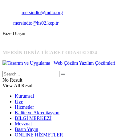
Cep
: +90 531 796 6989
E-Posta:
mersindto@mdto.org
Kep:
mersindto@hs02.kep.tr
Bize Ulaşın
MERSİN DENİZ TİCARET ODASI © 2024
No Result
View All Result
Kurumsal
Üye
Hizmetler
Kalite ve Akreditasyon
BİLGİ MERKEZİ
Mevzuat
Basın Yayın
ONLINE HİZMETLER