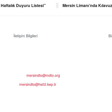
 Haftalık Duyuru Listesi”
Mersin Limanı’nda Kılavuz
İletişim Bilgileri
Bi
Adres:
Mersin Deniz Ticaret Odası
Pirireis, İsmet İnönü Blv. No:45, 33110 Yenişehir/Mersin
Telefon:
+90 324 327 7000
Cep
: +90 531 796 6989
E-Posta:
mersindto@mdto.org
Kep:
mersindto@hs02.kep.tr