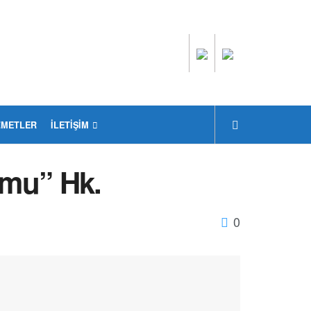
ZMETLER
İLETIŞIM
rumu” Hk.
0