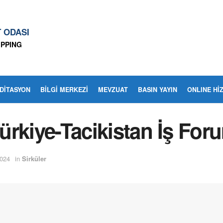
T ODASI
IPPING
EDITASYON
BİLGİ MERKEZİ
MEVZUAT
BASIN YAYIN
ONLINE Hİ
Türkiye-Tacikistan İş Fo
024
in
Sirküler