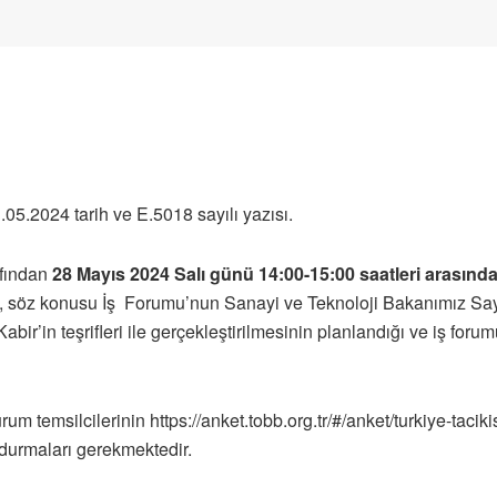
05.2024 tarih ve E.5018 sayılı yazısı.
afından
28 Mayıs 2024 Salı günü 14:00-15:00 saatleri arasınd
k, söz konusu İş Forumu’nun Sanayi ve Teknoloji Bakanımız Say
ir’in teşrifleri ile gerçekleştirilmesinin planlandığı ve iş forum
um temsilcilerinin https://anket.tobb.org.tr/#/anket/turkiye-tacik
durmaları gerekmektedir.