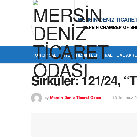
MERSİN DENİZ TİCARE
MERSİN CHAMBER OF SH
KURUMSAL
ÜYE
HIZMETLER
KALITE VE AKR
Sirküler: 121/24, “
by
Mersin Deniz Ticaret Odası
19 Temmuz 2