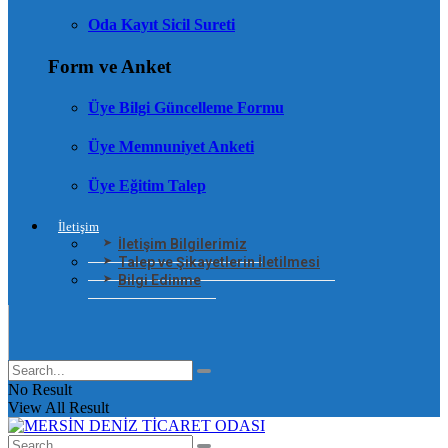
Oda Kayıt Sicil Sureti
Form ve Anket
Üye Bilgi Güncelleme Formu
Üye Memnuniyet Anketi
Üye Eğitim Talep
İletişim
İletişim Bilgilerimiz
Talep ve Şikayetlerin İletilmesi
Bilgi Edinme
No Result
View All Result