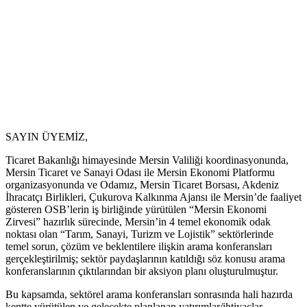
SAYIN ÜYEMİZ,
Ticaret Bakanlığı himayesinde Mersin Valiliği koordinasyonunda,
Mersin Ticaret ve Sanayi Odası ile Mersin Ekonomi Platformu
organizasyonunda ve Odamız, Mersin Ticaret Borsası, Akdeniz
İhracatçı Birlikleri, Çukurova Kalkınma Ajansı ile Mersin’de faaliyet
gösteren OSB’lerin iş birliğinde yürütülen “Mersin Ekonomi
Zirvesi” hazırlık sürecinde, Mersin’in 4 temel ekonomik odak
noktası olan “Tarım, Sanayi, Turizm ve Lojistik” sektörlerinde
temel sorun, çözüm ve beklentilere ilişkin arama konferansları
gerçekleştirilmiş; sektör paydaşlarının katıldığı söz konusu arama
konferanslarının çıktılarından bir aksiyon planı oluşturulmuştur.
Bu kapsamda, sektörel arama konferansları sonrasında hali hazırda
kentte yürütülen ve gelecekte planlanan yatırımlar/ihtiyaçlar