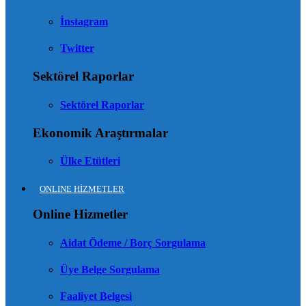
İnstagram
Twitter
Sektörel Raporlar
Sektörel Raporlar
Ekonomik Araştırmalar
Ülke Etütleri
ONLINE HİZMETLER
Online Hizmetler
Aidat Ödeme / Borç Sorgulama
Üye Belge Sorgulama
Faaliyet Belgesi