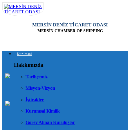
MERSİN DENİZ TİCARET ODASI
MERSİN CHAMBER OF SHIPPING
Kurumsal
Hakkımızda
Tarihçemiz
Misyon-Vizyon
İştirakler
Kurumsal Kimlik
Görev Alınan Kuruluşlar