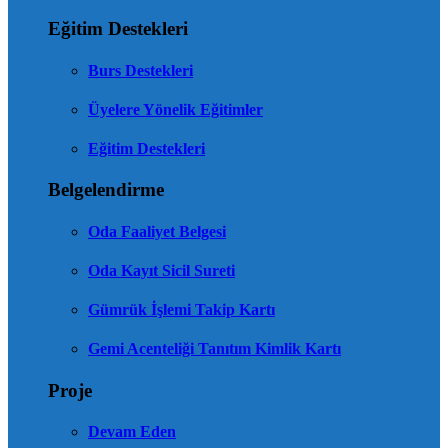
Eğitim Destekleri
Burs Destekleri
Üyelere Yönelik Eğitimler
Eğitim Destekleri
Belgelendirme
Oda Faaliyet Belgesi
Oda Kayıt Sicil Sureti
Gümrük İşlemi Takip Kartı
Gemi Acenteliği Tanıtım Kimlik Kartı
Proje
Devam Eden