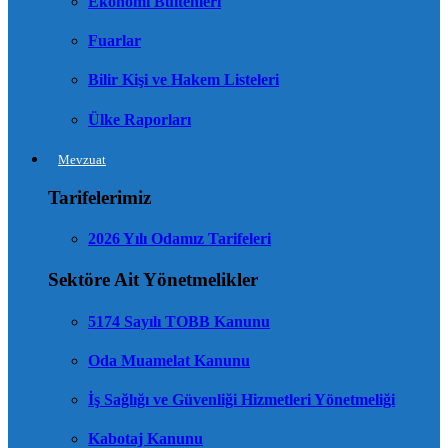
Ekonomi Bültenleri
Fuarlar
Bilir Kişi ve Hakem Listeleri
Ülke Raporları
Mevzuat
Tarifelerimiz
2026 Yılı Odamız Tarifeleri
Sektöre Ait Yönetmelikler
5174 Sayılı TOBB Kanunu
Oda Muamelat Kanunu
İş Sağlığı ve Güvenliği Hizmetleri Yönetmeliği
Kabotaj Kanunu