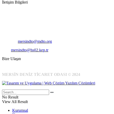
İletişim Bilgileri
Adres:
Mersin Deniz Ticaret Odası
Pirireis, İsmet İnönü Blv. No:45, 33110 Yenişehir/Mersin
Telefon:
+90 324 327 7000
Cep
: +90 531 796 6989
E-Posta:
mersindto@mdto.org
Kep:
mersindto@hs02.kep.tr
Bize Ulaşın
MERSİN DENİZ TİCARET ODASI © 2024
No Result
View All Result
Kurumsal