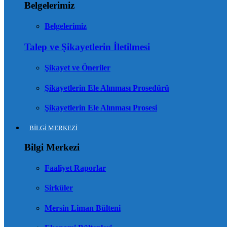
Belgelerimiz
Belgelerimiz
Talep ve Şikayetlerin İletilmesi
Şikayet ve Öneriler
Şikayetlerin Ele Alınması Prosedürü
Şikayetlerin Ele Alınması Prosesi
BİLGİ MERKEZİ
Bilgi Merkezi
Faaliyet Raporlar
Sirküler
Mersin Liman Bülteni