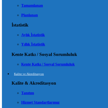
Tamamlanan
Planlanan
İstatistik
Aylık İstatistik
Yıllık İstatistik
Kente Katkı / Sosyal Sorumluluk
Kente Katkı / Sosyal Sorumluluk
Kalite ve Akreditasyon
Kalite & Akreditasyon
Tanıtım
Hizmet Standartlarımız