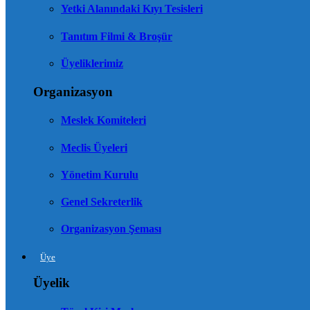
Yetki Alanındaki Kıyı Tesisleri
Tanıtım Filmi & Broşür
Üyeliklerimiz
Organizasyon
Meslek Komiteleri
Meclis Üyeleri
Yönetim Kurulu
Genel Sekreterlik
Organizasyon Şeması
Üye
Üyelik