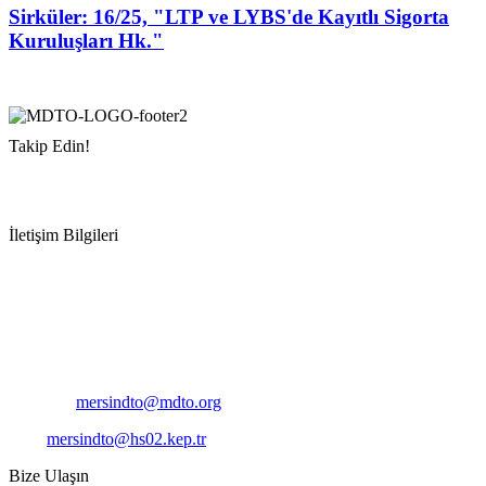
Sirküler: 16/25, "LTP ve LYBS'de Kayıtlı Sigorta
Kuruluşları Hk."
Takip Edin!
İletişim Bilgileri
Adres:
Mersin Deniz Ticaret Odası
Pirireis, İsmet İnönü Blv. No:45, 33110 Yenişehir/Mersin
Telefon:
+90 324 327 7000
Cep
: +90 531 796 6989
E-Posta:
mersindto@mdto.org
Kep:
mersindto@hs02.kep.tr
Bize Ulaşın