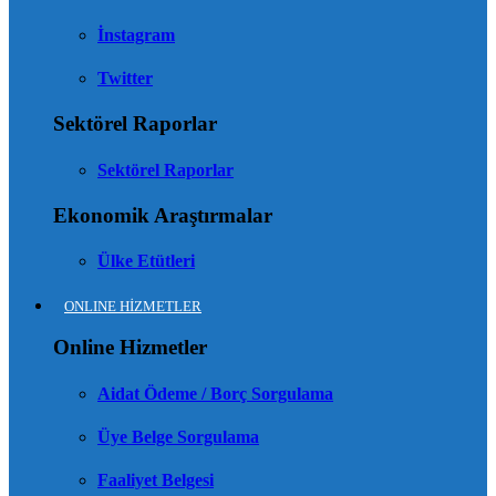
İnstagram
Twitter
Sektörel Raporlar
Sektörel Raporlar
Ekonomik Araştırmalar
Ülke Etütleri
ONLINE HİZMETLER
Online Hizmetler
Aidat Ödeme / Borç Sorgulama
Üye Belge Sorgulama
Faaliyet Belgesi