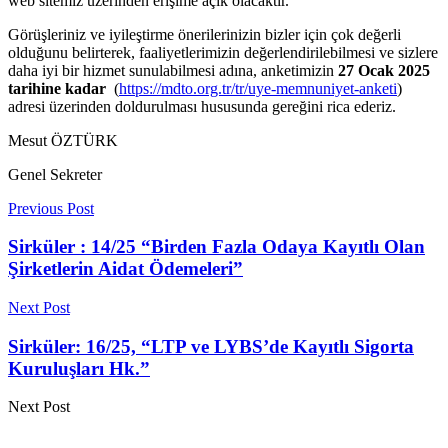
web sitemiz üzerinden erişime açık olacaktır.
Görüşleriniz ve iyileştirme önerilerinizin bizler için çok değerli
olduğunu belirterek, faaliyetlerimizin değerlendirilebilmesi ve sizlere
daha iyi bir hizmet sunulabilmesi adına, anketimizin
27 Ocak 2025
tarihine kadar
(
https://mdto.org.tr/tr/uye-memnuniyet-anketi
)
adresi üzerinden doldurulması hususunda gereğini rica ederiz.
Mesut ÖZTÜRK
Genel Sekreter
Previous Post
Sirküler : 14/25 “Birden Fazla Odaya Kayıtlı Olan
Şirketlerin Aidat Ödemeleri”
Next Post
Sirküler: 16/25, “LTP ve LYBS’de Kayıtlı Sigorta
Kuruluşları Hk.”
Next Post