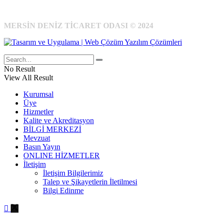
MERSİN DENİZ TİCARET ODASI © 2024
No Result
View All Result
Kurumsal
Üye
Hizmetler
Kalite ve Akreditasyon
BİLGİ MERKEZİ
Mevzuat
Basın Yayın
ONLINE HİZMETLER
İletişim
İletişim Bilgilerimiz
Talep ve Şikayetlerin İletilmesi
Bilgi Edinme