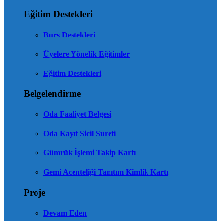
Eğitim Destekleri
Burs Destekleri
Üyelere Yönelik Eğitimler
Eğitim Destekleri
Belgelendirme
Oda Faaliyet Belgesi
Oda Kayıt Sicil Sureti
Gümrük İşlemi Takip Kartı
Gemi Acenteliği Tanıtım Kimlik Kartı
Proje
Devam Eden