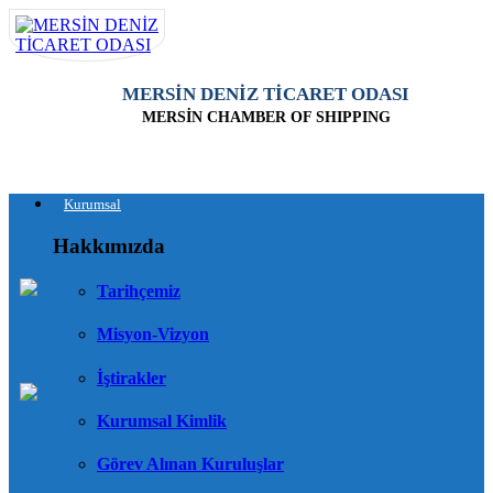
MERSİN DENİZ TİCARET ODASI
MERSİN CHAMBER OF SHIPPING
Kurumsal
Hakkımızda
Tarihçemiz
Misyon-Vizyon
İştirakler
Kurumsal Kimlik
Görev Alınan Kuruluşlar