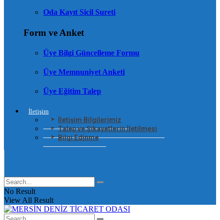
Oda Kayıt Sicil Sureti
Form ve Anket
Üye Bilgi Güncelleme Formu
Üye Memnuniyet Anketi
Üye Eğitim Talep
İletişim
İletişim Bilgilerimiz
Talep ve Şikayetlerin İletilmesi
Bilgi Edinme
No Result
View All Result