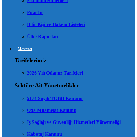
Ekonomi Bültenleri
Fuarlar
Bilir Kişi ve Hakem Listeleri
Ülke Raporları
Mevzuat
Tarifelerimiz
2026 Yılı Odamız Tarifeleri
Sektöre Ait Yönetmelikler
5174 Sayılı TOBB Kanunu
Oda Muamelat Kanunu
İş Sağlığı ve Güvenliği Hizmetleri Yönetmeliği
Kabotaj Kanunu