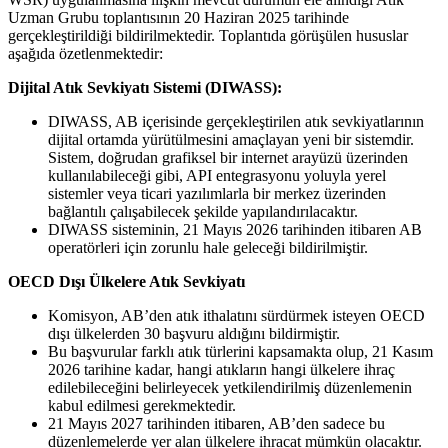
Uzman Grubu toplantısının 20 Haziran 2025 tarihinde
gerçekleştirildiği bildirilmektedir. Toplantıda görüşülen hususlar
aşağıda özetlenmektedir:
Dijital Atık Sevkiyatı Sistemi (DIWASS):
DIWASS, AB içerisinde gerçekleştirilen atık sevkiyatlarının
dijital ortamda yürütülmesini amaçlayan yeni bir sistemdir.
Sistem, doğrudan grafiksel bir internet arayüzü üzerinden
kullanılabileceği gibi, API entegrasyonu yoluyla yerel
sistemler veya ticari yazılımlarla bir merkez üzerinden
bağlantılı çalışabilecek şekilde yapılandırılacaktır.
DIWASS sisteminin, 21 Mayıs 2026 tarihinden itibaren AB
operatörleri için zorunlu hale geleceği bildirilmiştir.
OECD Dışı Ülkelere Atık Sevkiyatı
Komisyon, AB’den atık ithalatını sürdürmek isteyen OECD
dışı ülkelerden 30 başvuru aldığını bildirmiştir.
Bu başvurular farklı atık türlerini kapsamakta olup, 21 Kasım
2026 tarihine kadar, hangi atıkların hangi ülkelere ihraç
edilebileceğini belirleyecek yetkilendirilmiş düzenlemenin
kabul edilmesi gerekmektedir.
21 Mayıs 2027 tarihinden itibaren, AB’den sadece bu
düzenlemelerde yer alan ülkelere ihracat mümkün olacaktır.