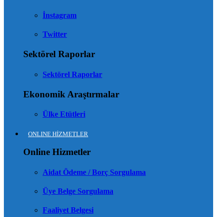
İnstagram
Twitter
Sektörel Raporlar
Sektörel Raporlar
Ekonomik Araştırmalar
Ülke Etütleri
ONLINE HİZMETLER
Online Hizmetler
Aidat Ödeme / Borç Sorgulama
Üye Belge Sorgulama
Faaliyet Belgesi