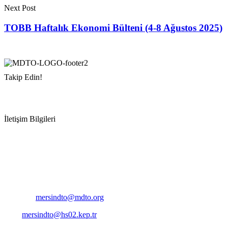
Next Post
TOBB Haftalık Ekonomi Bülteni (4-8 Ağustos 2025)
Takip Edin!
İletişim Bilgileri
Adres:
Mersin Deniz Ticaret Odası
Pirireis, İsmet İnönü Blv. No:45, 33110 Yenişehir/Mersin
Telefon:
+90 324 327 7000
Cep
: +90 531 796 6989
E-Posta:
mersindto@mdto.org
Kep:
mersindto@hs02.kep.tr