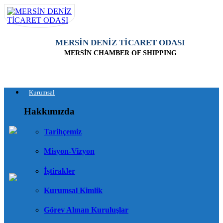
MERSİN DENİZ TİCARET ODASI
MERSİN CHAMBER OF SHIPPING
Kurumsal
Hakkımızda
Tarihçemiz
Misyon-Vizyon
İştirakler
Kurumsal Kimlik
Görev Alınan Kuruluşlar