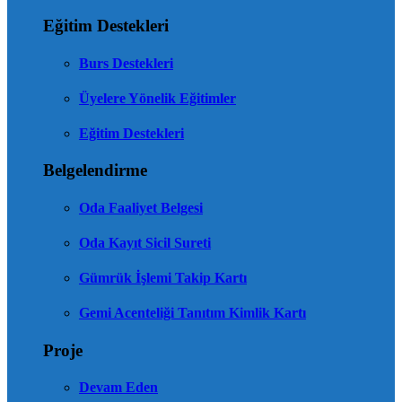
Eğitim Destekleri
Burs Destekleri
Üyelere Yönelik Eğitimler
Eğitim Destekleri
Belgelendirme
Oda Faaliyet Belgesi
Oda Kayıt Sicil Sureti
Gümrük İşlemi Takip Kartı
Gemi Acenteliği Tanıtım Kimlik Kartı
Proje
Devam Eden