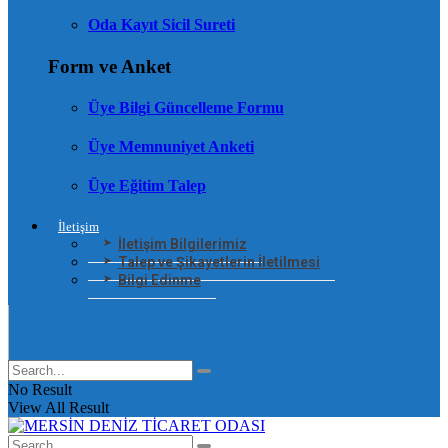
Oda Kayıt Sicil Sureti
Form ve Anket
Üye Bilgi Güncelleme Formu
Üye Memnuniyet Anketi
Üye Eğitim Talep
İletişim
İletişim Bilgilerimiz
Talep ve Şikayetlerin İletilmesi
Bilgi Edinme
No Result
View All Result