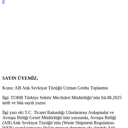
0
SAYIN ÜYEMİZ,
Konu: AB Atık Sevkiyat Tüzüğü Uzman Grubu Toplantısı
İlgi: TOBB Türkiye Sektör Meclisleri Müdürlüğü’nün 04.08.2025
tarih ve bila sayılı yazısı
İlgi yazı eki T.C. Ticaret Bakanlığı Uluslararası Anlaşmalar ve
Avrupa Birliği Genel Müdürlüğü’nün yazısında, Avrupa Birliği
(AB) Atık Sevkiyat Tüzüğü’nün (Waste Shipment Regulation-
WSR) uygulanmasına ilişkin mevcut durumun ele alındığı Atık