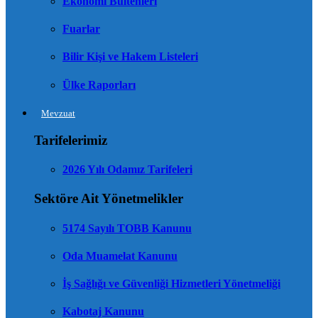
Ekonomi Bültenleri
Fuarlar
Bilir Kişi ve Hakem Listeleri
Ülke Raporları
Mevzuat
Tarifelerimiz
2026 Yılı Odamız Tarifeleri
Sektöre Ait Yönetmelikler
5174 Sayılı TOBB Kanunu
Oda Muamelat Kanunu
İş Sağlığı ve Güvenliği Hizmetleri Yönetmeliği
Kabotaj Kanunu