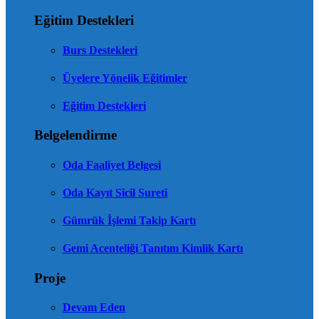
Eğitim Destekleri
Burs Destekleri
Üyelere Yönelik Eğitimler
Eğitim Destekleri
Belgelendirme
Oda Faaliyet Belgesi
Oda Kayıt Sicil Sureti
Gümrük İşlemi Takip Kartı
Gemi Acenteliği Tanıtım Kimlik Kartı
Proje
Devam Eden