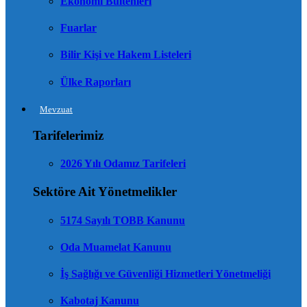
Ekonomi Bültenleri
Fuarlar
Bilir Kişi ve Hakem Listeleri
Ülke Raporları
Mevzuat
Tarifelerimiz
2026 Yılı Odamız Tarifeleri
Sektöre Ait Yönetmelikler
5174 Sayılı TOBB Kanunu
Oda Muamelat Kanunu
İş Sağlığı ve Güvenliği Hizmetleri Yönetmeliği
Kabotaj Kanunu