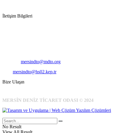
İletişim Bilgileri
Adres:
Mersin Deniz Ticaret Odası
Pirireis, İsmet İnönü Blv. No:45, 33110 Yenişehir/Mersin
Telefon:
+90 324 327 7000
Cep
: +90 531 796 6989
E-Posta:
mersindto@mdto.org
Kep:
mersindto@hs02.kep.tr
Bize Ulaşın
MERSİN DENİZ TİCARET ODASI © 2024
No Result
View All Result