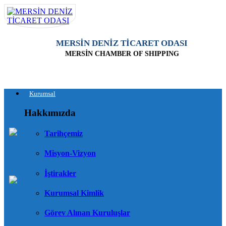
MERSİN DENİZ TİCARET ODASI
MERSİN CHAMBER OF SHIPPING
Kurumsal
Hakkımızda
Tarihçemiz
Misyon-Vizyon
İştirakler
Kurumsal Kimlik
Görev Alınan Kuruluşlar