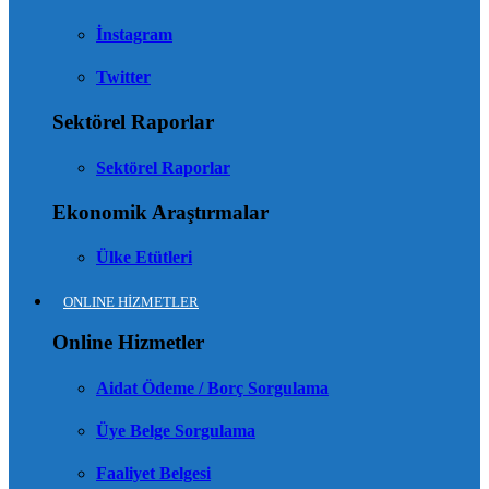
İnstagram
Twitter
Sektörel Raporlar
Sektörel Raporlar
Ekonomik Araştırmalar
Ülke Etütleri
ONLINE HİZMETLER
Online Hizmetler
Aidat Ödeme / Borç Sorgulama
Üye Belge Sorgulama
Faaliyet Belgesi