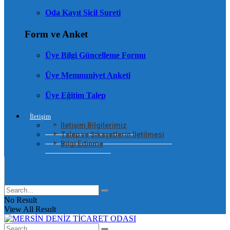
Oda Kayıt Sicil Sureti
Form ve Anket
Üye Bilgi Güncelleme Formu
Üye Memnuniyet Anketi
Üye Eğitim Talep
İletişim
İletişim Bilgilerimiz
Talep ve Şikayetlerin İletilmesi
Bilgi Edinme
No Result
View All Result