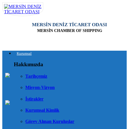
MERSİN DENİZ TİCARET ODASI
MERSİN CHAMBER OF SHIPPING
Kurumsal
Hakkımızda
Tarihçemiz
Misyon-Vizyon
İştirakler
Kurumsal Kimlik
Görev Alınan Kuruluşlar