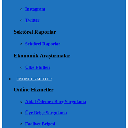
İnstagram
Twitter
Sektörel Raporlar
Sektörel Raporlar
Ekonomik Araştırmalar
Ülke Etütleri
ONLINE HİZMETLER
Online Hizmetler
Aidat Ödeme / Borç Sorgulama
Üye Belge Sorgulama
Faaliyet Belgesi