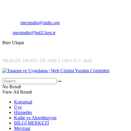
Telefon:
+90 324 327 7000
Cep
: +90 531 796 6989
E-Posta:
mersindto@mdto.org
Kep:
mersindto@hs02.kep.tr
Bize Ulaşın
MERSİN DENİZ TİCARET ODASI © 2024
No Result
View All Result
Kurumsal
Üye
Hizmetler
Kalite ve Akreditasyon
BİLGİ MERKEZİ
Mevzuat