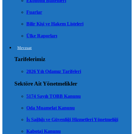
Ekonomi Bültenleri
Fuarlar
Bilir Kişi ve Hakem Listeleri
Ülke Raporları
Mevzuat
Tarifelerimiz
2026 Yılı Odamız Tarifeleri
Sektöre Ait Yönetmelikler
5174 Sayılı TOBB Kanunu
Oda Muamelat Kanunu
İş Sağlığı ve Güvenliği Hizmetleri Yönetmeliği
Kabotaj Kanunu