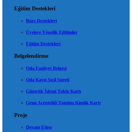
Eğitim Destekleri
Burs Destekleri
Üyelere Yönelik Eğitimler
Eğitim Destekleri
Belgelendirme
Oda Faaliyet Belgesi
Oda Kayıt Sicil Sureti
Gümrük İşlemi Takip Kartı
Gemi Acenteliği Tanıtım Kimlik Kartı
Proje
Devam Eden