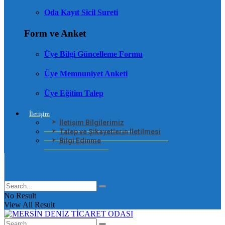
Oda Kayıt Sicil Sureti
Form ve Anket
Üye Bilgi Güncelleme Formu
Üye Memnuniyet Anketi
Üye Eğitim Talep
İletişim
İletişim Bilgilerimiz
Talep ve Şikayetlerin İletilmesi
Bilgi Edinme
No Result
View All Result