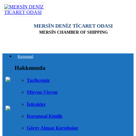
MERSİN DENİZ TİCARET ODASI
MERSİN CHAMBER OF SHIPPING
Kurumsal
Hakkımızda
Tarihçemiz
Misyon-Vizyon
İştirakler
Kurumsal Kimlik
Görev Alınan Kuruluşlar