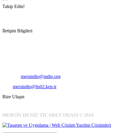
Takip Edin!
İletişim Bilgileri
Adres:
Mersin Deniz Ticaret Odası
Pirireis, İsmet İnönü Blv. No:45, 33110 Yenişehir/Mersin
Telefon:
+90 324 327 7000
Cep
: +90 531 796 6989
E-Posta:
mersindto@mdto.org
Kep:
mersindto@hs02.kep.tr
Bize Ulaşın
MERSİN DENİZ TİCARET ODASI © 2024