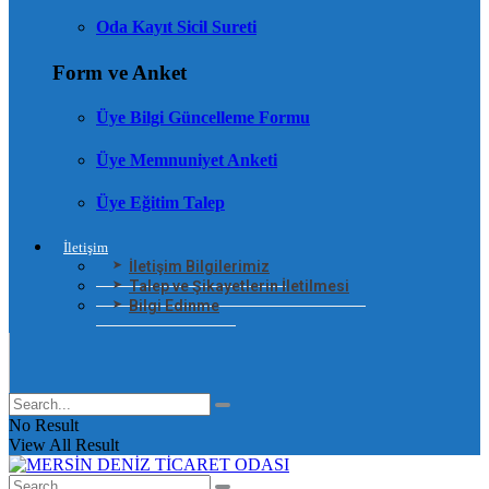
Oda Kayıt Sicil Sureti
Form ve Anket
Üye Bilgi Güncelleme Formu
Üye Memnuniyet Anketi
Üye Eğitim Talep
İletişim
İletişim Bilgilerimiz
Talep ve Şikayetlerin İletilmesi
Bilgi Edinme
No Result
View All Result