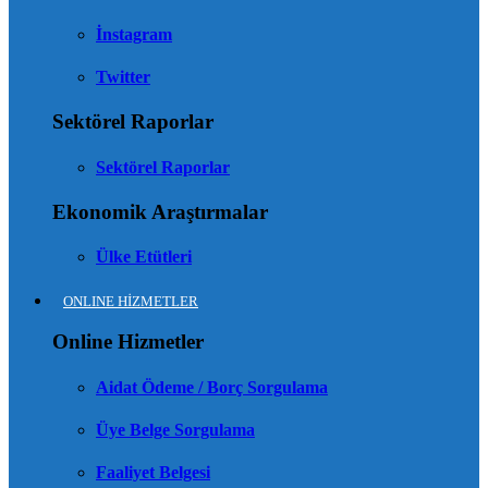
İnstagram
Twitter
Sektörel Raporlar
Sektörel Raporlar
Ekonomik Araştırmalar
Ülke Etütleri
ONLINE HİZMETLER
Online Hizmetler
Aidat Ödeme / Borç Sorgulama
Üye Belge Sorgulama
Faaliyet Belgesi