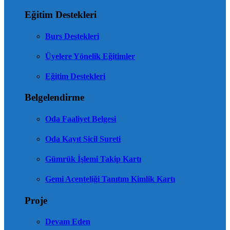
Eğitim Destekleri
Burs Destekleri
Üyelere Yönelik Eğitimler
Eğitim Destekleri
Belgelendirme
Oda Faaliyet Belgesi
Oda Kayıt Sicil Sureti
Gümrük İşlemi Takip Kartı
Gemi Acenteliği Tanıtım Kimlik Kartı
Proje
Devam Eden