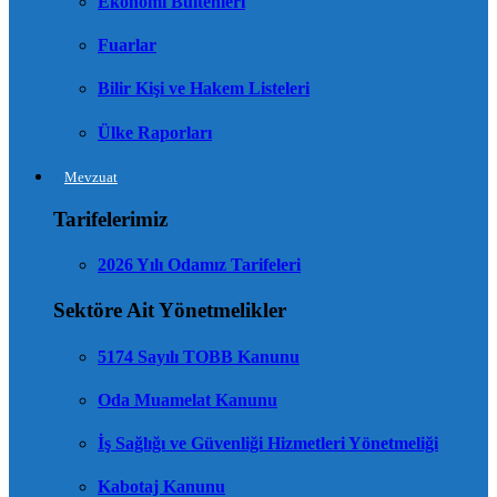
Ekonomi Bültenleri
Fuarlar
Bilir Kişi ve Hakem Listeleri
Ülke Raporları
Mevzuat
Tarifelerimiz
2026 Yılı Odamız Tarifeleri
Sektöre Ait Yönetmelikler
5174 Sayılı TOBB Kanunu
Oda Muamelat Kanunu
İş Sağlığı ve Güvenliği Hizmetleri Yönetmeliği
Kabotaj Kanunu