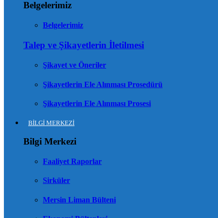
Belgelerimiz
Belgelerimiz
Talep ve Şikayetlerin İletilmesi
Şikayet ve Öneriler
Şikayetlerin Ele Alınması Prosedürü
Şikayetlerin Ele Alınması Prosesi
BİLGİ MERKEZİ
Bilgi Merkezi
Faaliyet Raporlar
Sirküler
Mersin Liman Bülteni