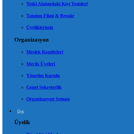
Yetki Alanındaki Kıyı Tesisleri
Tanıtım Filmi & Broşür
Üyeliklerimiz
Organizasyon
Meslek Komiteleri
Meclis Üyeleri
Yönetim Kurulu
Genel Sekreterlik
Organizasyon Şeması
Üye
Üyelik