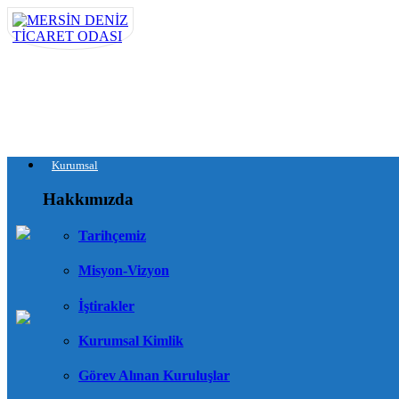
Kurumsal
Hakkımızda
Tarihçemiz
Misyon-Vizyon
İştirakler
Kurumsal Kimlik
Görev Alınan Kuruluşlar