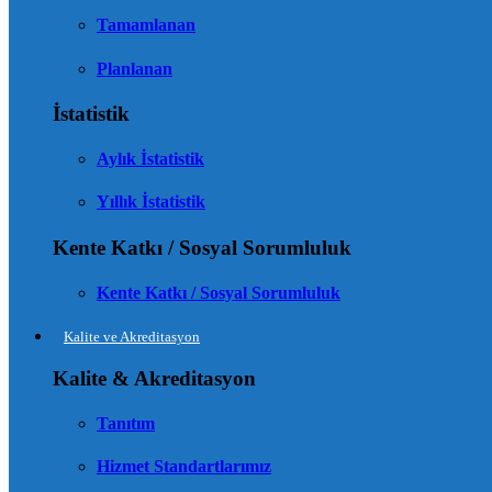
Tamamlanan
Planlanan
İstatistik
Aylık İstatistik
Yıllık İstatistik
Kente Katkı / Sosyal Sorumluluk
Kente Katkı / Sosyal Sorumluluk
Kalite ve Akreditasyon
Kalite & Akreditasyon
Tanıtım
Hizmet Standartlarımız