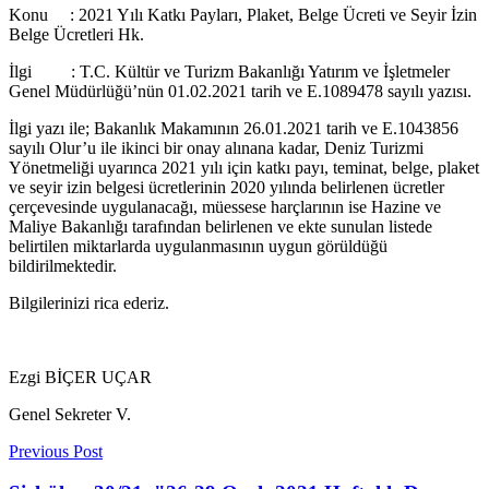
Konu : 2021 Yılı Katkı Payları, Plaket, Belge Ücreti ve Seyir İzin
Belge Ücretleri Hk.
İlgi : T.C. Kültür ve Turizm Bakanlığı Yatırım ve İşletmeler
Genel Müdürlüğü’nün 01.02.2021 tarih ve E.1089478 sayılı yazısı.
İlgi yazı ile; Bakanlık Makamının 26.01.2021 tarih ve E.1043856
sayılı Olur’u ile ikinci bir onay alınana kadar, Deniz Turizmi
Yönetmeliği uyarınca 2021 yılı için katkı payı, teminat, belge, plaket
ve seyir izin belgesi ücretlerinin 2020 yılında belirlenen ücretler
çerçevesinde uygulanacağı, müessese harçlarının ise Hazine ve
Maliye Bakanlığı tarafından belirlenen ve ekte sunulan listede
belirtilen miktarlarda uygulanmasının uygun görüldüğü
bildirilmektedir.
Bilgilerinizi rica ederiz.
Ezgi BİÇER UÇAR
Genel Sekreter V.
Previous Post