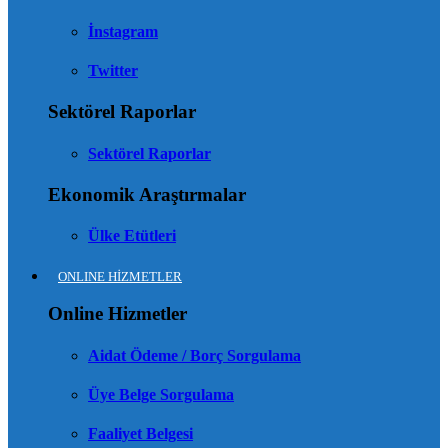
İnstagram
Twitter
Sektörel Raporlar
Sektörel Raporlar
Ekonomik Araştırmalar
Ülke Etütleri
ONLINE HİZMETLER
Online Hizmetler
Aidat Ödeme / Borç Sorgulama
Üye Belge Sorgulama
Faaliyet Belgesi