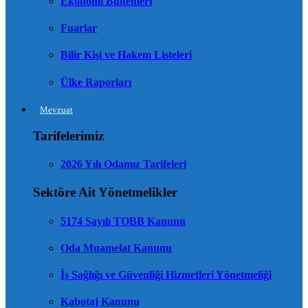
Ekonomi Bültenleri
Fuarlar
Bilir Kişi ve Hakem Listeleri
Ülke Raporları
Mevzuat
Tarifelerimiz
2026 Yılı Odamız Tarifeleri
Sektöre Ait Yönetmelikler
5174 Sayılı TOBB Kanunu
Oda Muamelat Kanunu
İş Sağlığı ve Güvenliği Hizmetleri Yönetmeliği
Kabotaj Kanunu