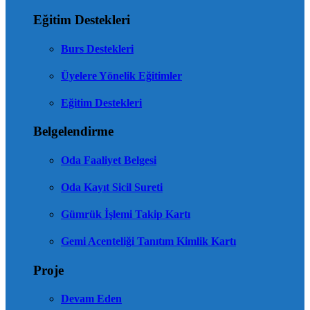
Eğitim Destekleri
Burs Destekleri
Üyelere Yönelik Eğitimler
Eğitim Destekleri
Belgelendirme
Oda Faaliyet Belgesi
Oda Kayıt Sicil Sureti
Gümrük İşlemi Takip Kartı
Gemi Acenteliği Tanıtım Kimlik Kartı
Proje
Devam Eden