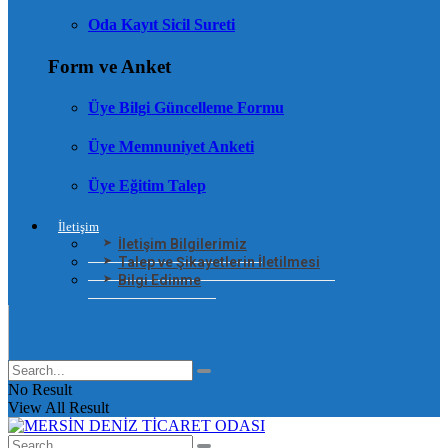
Oda Kayıt Sicil Sureti
Form ve Anket
Üye Bilgi Güncelleme Formu
Üye Memnuniyet Anketi
Üye Eğitim Talep
İletişim
İletişim Bilgilerimiz
Talep ve Şikayetlerin İletilmesi
Bilgi Edinme
No Result
View All Result