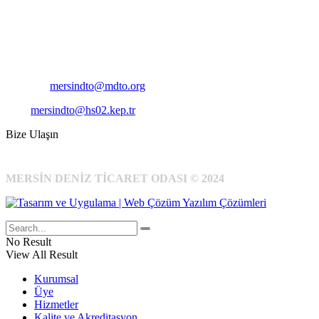
Adres:
Mersin Deniz Ticaret Odası
Pirireis, İsmet İnönü Blv. No:45, 33110 Yenişehir/Mersin
Telefon:
+90 324 327 7000
Cep
: +90 531 796 6989
E-Posta:
mersindto@mdto.org
Kep:
mersindto@hs02.kep.tr
Bize Ulaşın
MERSİN DENİZ TİCARET ODASI © 2024
No Result
View All Result
Kurumsal
Üye
Hizmetler
Kalite ve Akreditasyon