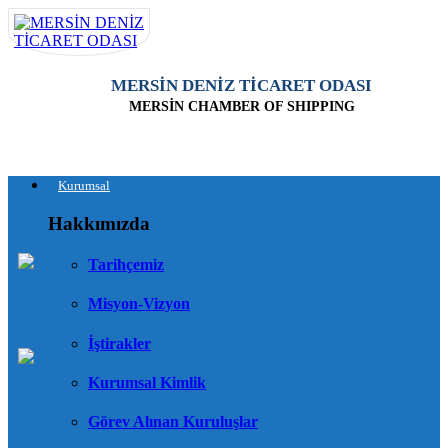
MERSİN DENİZ TİCARET ODASI
MERSİN CHAMBER OF SHIPPING
Kurumsal
Hakkımızda
Tarihçemiz
Misyon-Vizyon
İştirakler
Kurumsal Kimlik
Görev Alınan Kuruluşlar