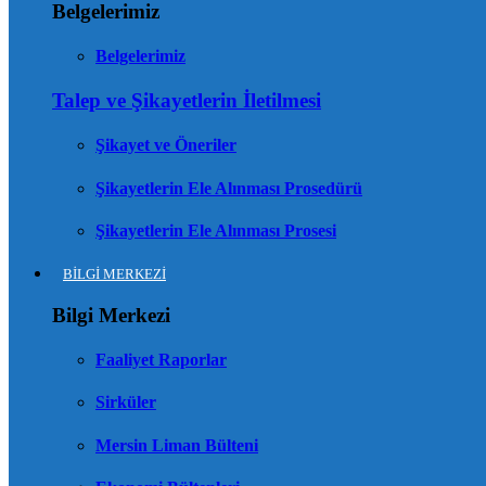
Belgelerimiz
Belgelerimiz
Talep ve Şikayetlerin İletilmesi
Şikayet ve Öneriler
Şikayetlerin Ele Alınması Prosedürü
Şikayetlerin Ele Alınması Prosesi
BİLGİ MERKEZİ
Bilgi Merkezi
Faaliyet Raporlar
Sirküler
Mersin Liman Bülteni