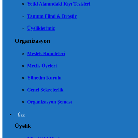
Yetki Alanındaki Kıyı Tesisleri
Tanıtım Filmi & Broşür
Üyeliklerimiz
Organizasyon
Meslek Komiteleri
Meclis Üyeleri
Yönetim Kurulu
Genel Sekreterlik
Organizasyon Şeması
Üye
Üyelik