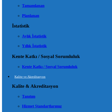
Tamamlanan
Planlanan
İstatistik
Aylık İstatistik
Yıllık İstatistik
Kente Katkı / Sosyal Sorumluluk
Kente Katkı / Sosyal Sorumluluk
Kalite ve Akreditasyon
Kalite & Akreditasyon
Tanıtım
Hizmet Standartlarımız