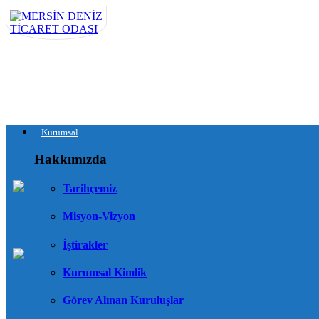
Kurumsal
Hakkımızda
Tarihçemiz
Misyon-Vizyon
İştirakler
Kurumsal Kimlik
Görev Alınan Kuruluşlar