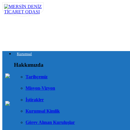
Kurumsal
Hakkımızda
Tarihçemiz
Misyon-Vizyon
İştirakler
Kurumsal Kimlik
Görev Alınan Kuruluşlar