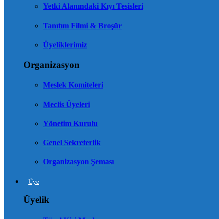
Yetki Alanındaki Kıyı Tesisleri
Tanıtım Filmi & Broşür
Üyeliklerimiz
Organizasyon
Meslek Komiteleri
Meclis Üyeleri
Yönetim Kurulu
Genel Sekreterlik
Organizasyon Şeması
Üye
Üyelik