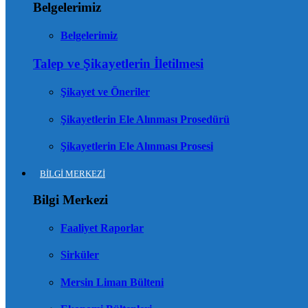
Belgelerimiz
Belgelerimiz
Talep ve Şikayetlerin İletilmesi
Şikayet ve Öneriler
Şikayetlerin Ele Alınması Prosedürü
Şikayetlerin Ele Alınması Prosesi
BİLGİ MERKEZİ
Bilgi Merkezi
Faaliyet Raporlar
Sirküler
Mersin Liman Bülteni