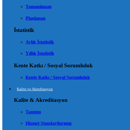
Tamamlanan
Planlanan
İstatistik
Aylık İstatistik
Yıllık İstatistik
Kente Katkı / Sosyal Sorumluluk
Kente Katkı / Sosyal Sorumluluk
Kalite ve Akreditasyon
Kalite & Akreditasyon
Tanıtım
Hizmet Standartlarımız