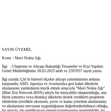
SAYIN ÜYEMİZ,
Konu : Mavi Nokta Ağı.
İlgi : Ulaştırma ve Altyapı Bakanlığı Tersaneler ve Kıyı Yapıları
Genel Müdürlüğünün 18.03.2025 tarih ve 2597057 sayılı yazısı.
İlgi yazıda; Çin’in küresel ölçekte altyapı yatırımlarının artması
karşısında; ABD, Japonya ve Avusturalya geri kalan ülkelerin
uluslararası yardımlarını teşvik etmek amacıyla “Mavi Nokta Ağı”
(Blue Dot Network-BDN) adıyla bir inisiyatifin oluşturulduğu, ana
fikrin yatırımcı veya destekçi ülkelerin destek verdikleri projelerin
etkilerinin (özellikle ekonomi, çevre ve kamu yönetimi alanlarında)
ve uluslararası mevzuata uygunluğunun değerlendirebilmesi olduğu,
bu amaçla, bir sertifikasyon sistemi kurulmasının öngörüldüğü, bu