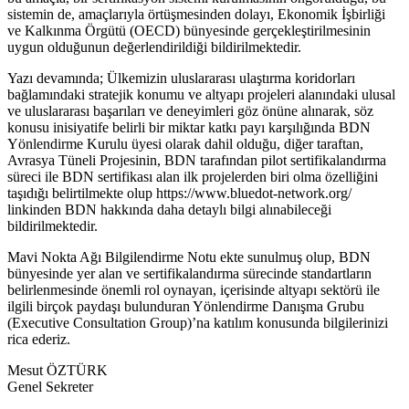
sistemin de, amaçlarıyla örtüşmesinden dolayı, Ekonomik İşbirliği
ve Kalkınma Örgütü (OECD) bünyesinde gerçekleştirilmesinin
uygun olduğunun değerlendirildiği bildirilmektedir.
Yazı devamında; Ülkemizin uluslararası ulaştırma koridorları
bağlamındaki stratejik konumu ve altyapı projeleri alanındaki ulusal
ve uluslararası başarıları ve deneyimleri göz önüne alınarak, söz
konusu inisiyatife belirli bir miktar katkı payı karşılığında BDN
Yönlendirme Kurulu üyesi olarak dahil olduğu, diğer taraftan,
Avrasya Tüneli Projesinin, BDN tarafından pilot sertifikalandırma
süreci ile BDN sertifikası alan ilk projelerden biri olma özelliğini
taşıdığı belirtilmekte olup https://www.bluedot-network.org/
linkinden BDN hakkında daha detaylı bilgi alınabileceği
bildirilmektedir.
Mavi Nokta Ağı Bilgilendirme Notu ekte sunulmuş olup, BDN
bünyesinde yer alan ve sertifikalandırma sürecinde standartların
belirlenmesinde önemli rol oynayan, içerisinde altyapı sektörü ile
ilgili birçok paydaşı bulunduran Yönlendirme Danışma Grubu
(Executive Consultation Group)’na katılım konusunda bilgilerinizi
rica ederiz.
Mesut ÖZTÜRK
Genel Sekreter