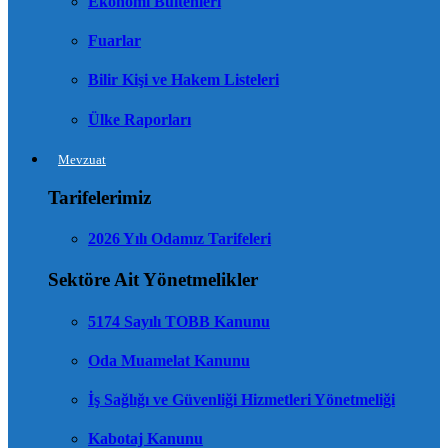
Ekonomi Bültenleri
Fuarlar
Bilir Kişi ve Hakem Listeleri
Ülke Raporları
Mevzuat
Tarifelerimiz
2026 Yılı Odamız Tarifeleri
Sektöre Ait Yönetmelikler
5174 Sayılı TOBB Kanunu
Oda Muamelat Kanunu
İş Sağlığı ve Güvenliği Hizmetleri Yönetmeliği
Kabotaj Kanunu