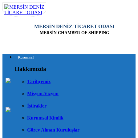
MERSİN DENİZ TİCARET ODASI
MERSİN CHAMBER OF SHIPPING
Kurumsal
Hakkımızda
Tarihçemiz
Misyon-Vizyon
İştirakler
Kurumsal Kimlik
Görev Alınan Kuruluşlar