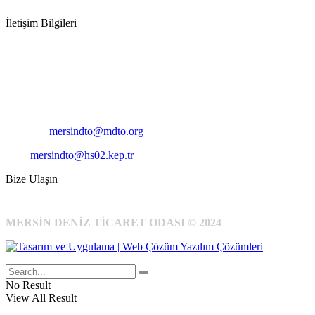
İletişim Bilgileri
Adres:
Mersin Deniz Ticaret Odası
Pirireis, İsmet İnönü Blv. No:45, 33110 Yenişehir/Mersin
Telefon:
+90 324 327 7000
Cep
: +90 531 796 6989
E-Posta:
mersindto@mdto.org
Kep:
mersindto@hs02.kep.tr
Bize Ulaşın
MERSİN DENİZ TİCARET ODASI © 2024
No Result
View All Result