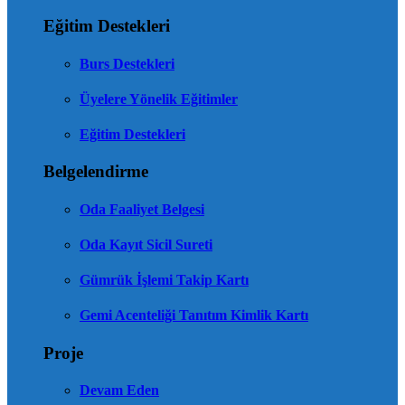
Eğitim Destekleri
Burs Destekleri
Üyelere Yönelik Eğitimler
Eğitim Destekleri
Belgelendirme
Oda Faaliyet Belgesi
Oda Kayıt Sicil Sureti
Gümrük İşlemi Takip Kartı
Gemi Acenteliği Tanıtım Kimlik Kartı
Proje
Devam Eden