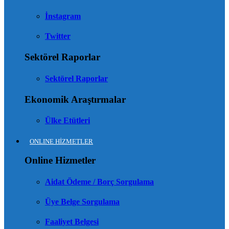
İnstagram
Twitter
Sektörel Raporlar
Sektörel Raporlar
Ekonomik Araştırmalar
Ülke Etütleri
ONLINE HİZMETLER
Online Hizmetler
Aidat Ödeme / Borç Sorgulama
Üye Belge Sorgulama
Faaliyet Belgesi