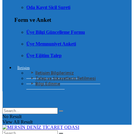
Oda Kayıt Sicil Sureti
Form ve Anket
Üye Bilgi Güncelleme Formu
Üye Memnuniyet Anketi
Üye Eğitim Talep
İletişim
İletişim Bilgilerimiz
Talep ve Şikayetlerin İletilmesi
Bilgi Edinme
No Result
View All Result