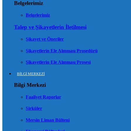
Belgelerimiz
Belgelerimiz
Talep ve Şikayetlerin İletilmesi
Şikayet ve Öneriler
Şikayetlerin Ele Alınması Prosedürü
Şikayetlerin Ele Alınması Prosesi
BİLGİ MERKEZİ
Bilgi Merkezi
Faaliyet Raporlar
Sirküler
Mersin Liman Bülteni