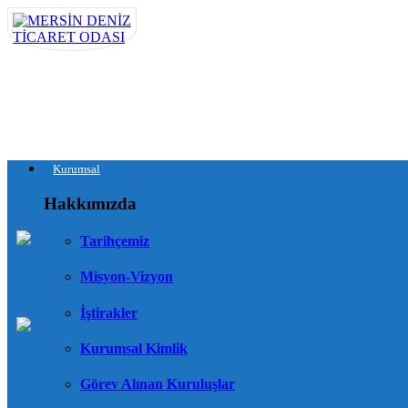
Kurumsal
Hakkımızda
Tarihçemiz
Misyon-Vizyon
İştirakler
Kurumsal Kimlik
Görev Alınan Kuruluşlar