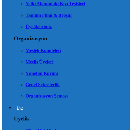
Yetki Alanındaki Kıyı Tesisleri
Tanıtım Filmi & Broşür
Üyeliklerimiz
Organizasyon
Meslek Komiteleri
Meclis Üyeleri
Yönetim Kurulu
Genel Sekreterlik
Organizasyon Şeması
Üye
Üyelik