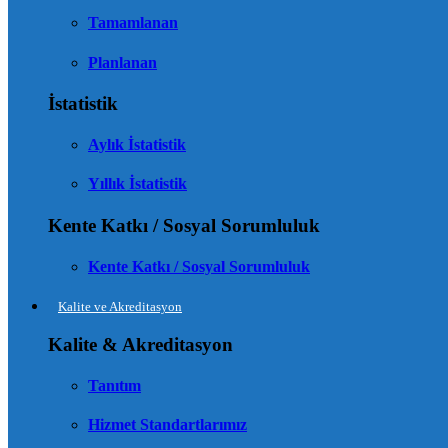
Tamamlanan
Planlanan
İstatistik
Aylık İstatistik
Yıllık İstatistik
Kente Katkı / Sosyal Sorumluluk
Kente Katkı / Sosyal Sorumluluk
Kalite ve Akreditasyon
Kalite & Akreditasyon
Tanıtım
Hizmet Standartlarımız