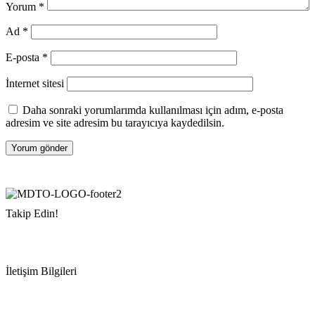
Yorum
*
Ad
*
E-posta
*
İnternet sitesi
Daha sonraki yorumlarımda kullanılması için adım, e-posta
adresim ve site adresim bu tarayıcıya kaydedilsin.
Takip Edin!
İletişim Bilgileri
Adres:
Mersin Deniz Ticaret Odası
Pirireis, İsmet İnönü Blv. No:45, 33110 Yenişehir/Mersin