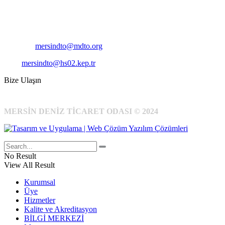
Telefon:
+90 324 327 7000
Cep
: +90 531 796 6989
E-Posta:
mersindto@mdto.org
Kep:
mersindto@hs02.kep.tr
Bize Ulaşın
MERSİN DENİZ TİCARET ODASI © 2024
No Result
View All Result
Kurumsal
Üye
Hizmetler
Kalite ve Akreditasyon
BİLGİ MERKEZİ