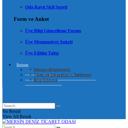
Oda Kayıt Sicil Sureti
Form ve Anket
Üye Bilgi Güncelleme Formu
Üye Memnuniyet Anketi
Üye Eğitim Talep
İletişim
İletişim Bilgilerimiz
Talep ve Şikayetlerin İletilmesi
Bilgi Edinme
No Result
View All Result