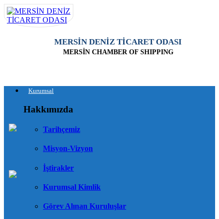
MERSİN DENİZ TİCARET ODASI
MERSİN CHAMBER OF SHIPPING
Kurumsal
Hakkımızda
Tarihçemiz
Misyon-Vizyon
İştirakler
Kurumsal Kimlik
Görev Alınan Kuruluşlar