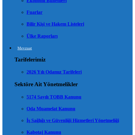
Ekonomi Bültenleri
Fuarlar
Bilir Kişi ve Hakem Listeleri
Ülke Raporları
Mevzuat
Tarifelerimiz
2026 Yılı Odamız Tarifeleri
Sektöre Ait Yönetmelikler
5174 Sayılı TOBB Kanunu
Oda Muamelat Kanunu
İş Sağlığı ve Güvenliği Hizmetleri Yönetmeliği
Kabotaj Kanunu