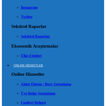
İnstagram
Twitter
Sektörel Raporlar
Sektörel Raporlar
Ekonomik Araştırmalar
Ülke Etütleri
ONLINE HİZMETLER
Online Hizmetler
Aidat Ödeme / Borç Sorgulama
Üye Belge Sorgulama
Faaliyet Belgesi