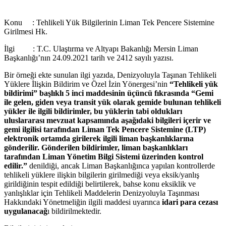
Konu : Tehlikeli Yük Bilgilerinin Liman Tek Pencere Sistemine
Girilmesi Hk.
İlgi : T.C. Ulaştırma ve Altyapı Bakanlığı Mersin Liman
Başkanlığı’nın 24.09.2021 tarih ve 2412 sayılı yazısı.
Bir örneği ekte sunulan ilgi yazıda, Denizyoluyla Taşınan Tehlikeli
Yüklere İlişkin Bildirim ve Özel İzin Yönergesi’nin
“Tehlikeli yük
bildirimi” başlıklı 5 inci maddesinin üçüncü fıkrasında “Gemi
ile gelen, giden veya transit yük olarak gemide bulunan tehlikeli
yükler ile ilgili bildirimler, bu yüklerin tabi oldukları
uluslararası mevzuat kapsamında aşağıdaki bilgileri içerir ve
gemi ilgilisi tarafından Liman Tek Pencere Sistemine (LTP)
elektronik ortamda girilerek ilgili liman başkanlıklarına
gönderilir. Gönderilen bildirimler, liman başkanlıkları
tarafından Liman Yönetim Bilgi Sistemi üzerinden kontrol
edilir.”
denildiği, ancak Liman Başkanlığınca yapılan kontrollerde
tehlikeli yüklere ilişkin bilgilerin girilmediği veya eksik/yanlış
girildiğinin tespit edildiği belirtilerek, bahse konu eksiklik ve
yanlışlıklar için Tehlikeli Maddelerin Denizyoluyla Taşınması
Hakkındaki Yönetmeliğin ilgili maddesi uyarınca
idari para cezası
uygulanacağ
ı bildirilmektedir.