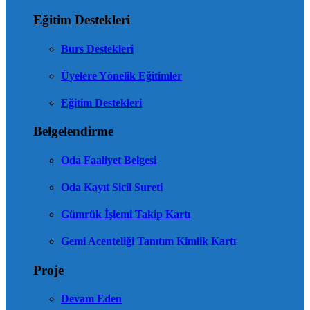
Eğitim Destekleri
Burs Destekleri
Üyelere Yönelik Eğitimler
Eğitim Destekleri
Belgelendirme
Oda Faaliyet Belgesi
Oda Kayıt Sicil Sureti
Gümrük İşlemi Takip Kartı
Gemi Acenteliği Tanıtım Kimlik Kartı
Proje
Devam Eden