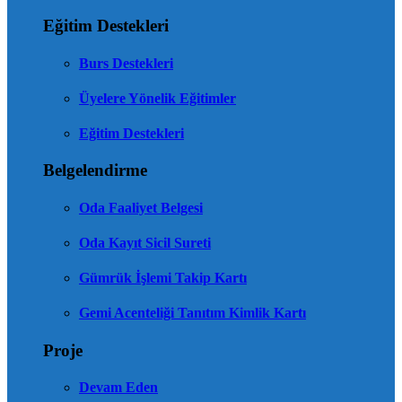
Eğitim Destekleri
Burs Destekleri
Üyelere Yönelik Eğitimler
Eğitim Destekleri
Belgelendirme
Oda Faaliyet Belgesi
Oda Kayıt Sicil Sureti
Gümrük İşlemi Takip Kartı
Gemi Acenteliği Tanıtım Kimlik Kartı
Proje
Devam Eden