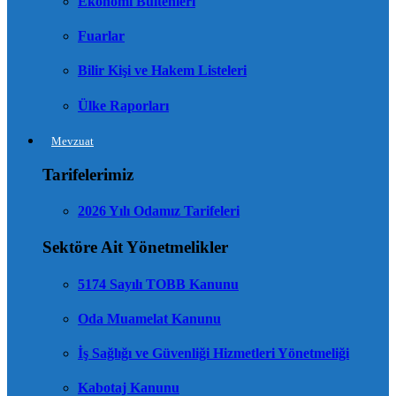
Ekonomi Bültenleri
Fuarlar
Bilir Kişi ve Hakem Listeleri
Ülke Raporları
Mevzuat
Tarifelerimiz
2026 Yılı Odamız Tarifeleri
Sektöre Ait Yönetmelikler
5174 Sayılı TOBB Kanunu
Oda Muamelat Kanunu
İş Sağlığı ve Güvenliği Hizmetleri Yönetmeliği
Kabotaj Kanunu