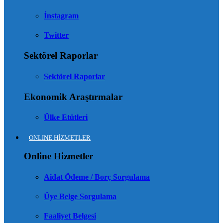
İnstagram
Twitter
Sektörel Raporlar
Sektörel Raporlar
Ekonomik Araştırmalar
Ülke Etütleri
ONLINE HİZMETLER
Online Hizmetler
Aidat Ödeme / Borç Sorgulama
Üye Belge Sorgulama
Faaliyet Belgesi