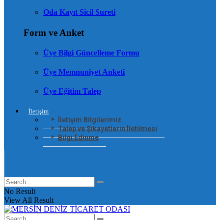
Oda Kayıt Sicil Sureti
Form ve Anket
Üye Bilgi Güncelleme Formu
Üye Memnuniyet Anketi
Üye Eğitim Talep
İletişim
İletişim Bilgilerimiz
Talep ve Şikayetlerin İletilmesi
Bilgi Edinme
No Result
View All Result