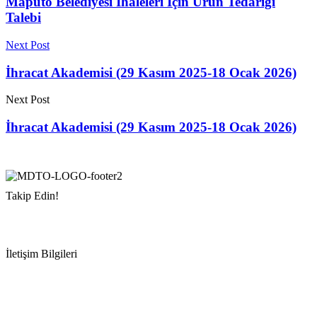
Maputo Belediyesi İhaleleri İçin Ürün Tedariği
Talebi
Next Post
İhracat Akademisi (29 Kasım 2025-18 Ocak 2026)
Next Post
İhracat Akademisi (29 Kasım 2025-18 Ocak 2026)
Takip Edin!
İletişim Bilgileri
Adres:
Mersin Deniz Ticaret Odası
Pirireis, İsmet İnönü Blv. No:45, 33110 Yenişehir/Mersin
Telefon:
+90 324 327 7000