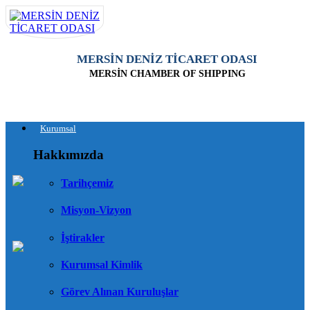
MERSİN DENİZ TİCARET ODASI
MERSİN CHAMBER OF SHIPPING
Kurumsal
Hakkımızda
Tarihçemiz
Misyon-Vizyon
İştirakler
Kurumsal Kimlik
Görev Alınan Kuruluşlar