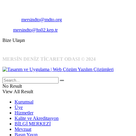
Cep
: +90 531 796 6989
E-Posta:
mersindto@mdto.org
Kep:
mersindto@hs02.kep.tr
Bize Ulaşın
MERSİN DENİZ TİCARET ODASI © 2024
No Result
View All Result
Kurumsal
Üye
Hizmetler
Kalite ve Akreditasyon
BİLGİ MERKEZİ
Mevzuat
Basın Yayın