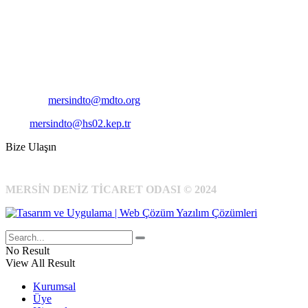
Adres:
Mersin Deniz Ticaret Odası
Pirireis, İsmet İnönü Blv. No:45, 33110 Yenişehir/Mersin
Telefon:
+90 324 327 7000
Cep
: +90 531 796 6989
E-Posta:
mersindto@mdto.org
Kep:
mersindto@hs02.kep.tr
Bize Ulaşın
MERSİN DENİZ TİCARET ODASI © 2024
No Result
View All Result
Kurumsal
Üye