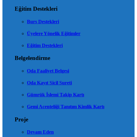
Eğitim Destekleri
Burs Destekleri
Üyelere Yönelik Eğitimler
Eğitim Destekleri
Belgelendirme
Oda Faaliyet Belgesi
Oda Kayıt Sicil Sureti
Gümrük İşlemi Takip Kartı
Gemi Acenteliği Tanıtım Kimlik Kartı
Proje
Devam Eden