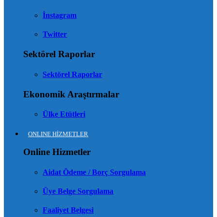
İnstagram
Twitter
Sektörel Raporlar
Sektörel Raporlar
Ekonomik Araştırmalar
Ülke Etütleri
ONLINE HİZMETLER
Online Hizmetler
Aidat Ödeme / Borç Sorgulama
Üye Belge Sorgulama
Faaliyet Belgesi