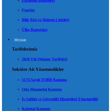
Ekonomi Bültenleri
Fuarlar
Bilir Kişi ve Hakem Listeleri
Ülke Raporları
Mevzuat
Tarifelerimiz
2026 Yılı Odamız Tarifeleri
Sektöre Ait Yönetmelikler
5174 Sayılı TOBB Kanunu
Oda Muamelat Kanunu
İş Sağlığı ve Güvenliği Hizmetleri Yönetmeliği
Kabotaj Kanunu