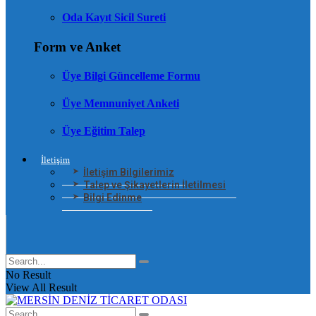
Oda Kayıt Sicil Sureti
Form ve Anket
Üye Bilgi Güncelleme Formu
Üye Memnuniyet Anketi
Üye Eğitim Talep
İletişim
İletişim Bilgilerimiz
Talep ve Şikayetlerin İletilmesi
Bilgi Edinme
No Result
View All Result