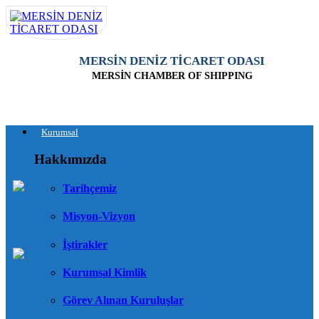
MERSİN DENİZ TİCARET ODASI
MERSİN CHAMBER OF SHIPPING
Kurumsal
Hakkımızda
Tarihçemiz
Misyon-Vizyon
İştirakler
Kurumsal Kimlik
Görev Alınan Kuruluşlar