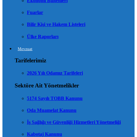
Ekonomi Bültenleri
Fuarlar
Bilir Kişi ve Hakem Listeleri
Ülke Raporları
Mevzuat
Tarifelerimiz
2026 Yılı Odamız Tarifeleri
Sektöre Ait Yönetmelikler
5174 Sayılı TOBB Kanunu
Oda Muamelat Kanunu
İş Sağlığı ve Güvenliği Hizmetleri Yönetmeliği
Kabotaj Kanunu