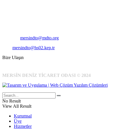
Adres:
Mersin Deniz Ticaret Odası
Pirireis, İsmet İnönü Blv. No:45, 33110 Yenişehir/Mersin
Telefon:
+90 324 327 7000
Cep
: +90 531 796 6989
E-Posta:
mersindto@mdto.org
Kep:
mersindto@hs02.kep.tr
Bize Ulaşın
MERSİN DENİZ TİCARET ODASI © 2024
No Result
View All Result
Kurumsal
Üye
Hizmetler