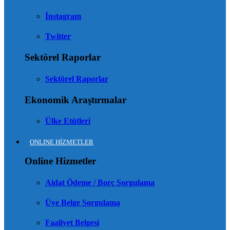
İnstagram
Twitter
Sektörel Raporlar
Sektörel Raporlar
Ekonomik Araştırmalar
Ülke Etütleri
ONLINE HİZMETLER
Online Hizmetler
Aidat Ödeme / Borç Sorgulama
Üye Belge Sorgulama
Faaliyet Belgesi