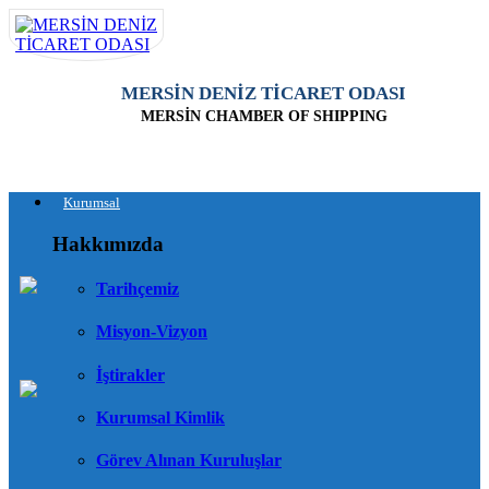
MERSİN DENİZ TİCARET ODASI
MERSİN CHAMBER OF SHIPPING
Kurumsal
Hakkımızda
Tarihçemiz
Misyon-Vizyon
İştirakler
Kurumsal Kimlik
Görev Alınan Kuruluşlar