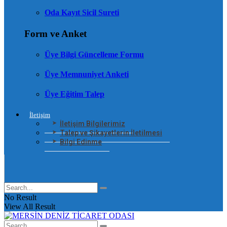
Oda Kayıt Sicil Sureti
Form ve Anket
Üye Bilgi Güncelleme Formu
Üye Memnuniyet Anketi
Üye Eğitim Talep
İletişim
İletişim Bilgilerimiz
Talep ve Şikayetlerin İletilmesi
Bilgi Edinme
No Result
View All Result