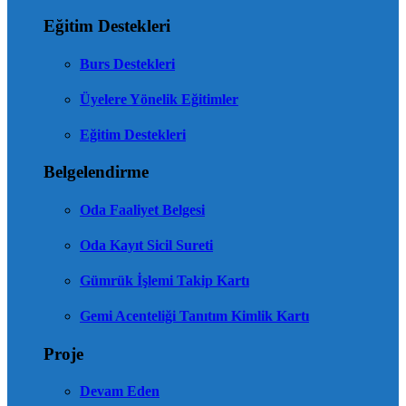
Eğitim Destekleri
Burs Destekleri
Üyelere Yönelik Eğitimler
Eğitim Destekleri
Belgelendirme
Oda Faaliyet Belgesi
Oda Kayıt Sicil Sureti
Gümrük İşlemi Takip Kartı
Gemi Acenteliği Tanıtım Kimlik Kartı
Proje
Devam Eden