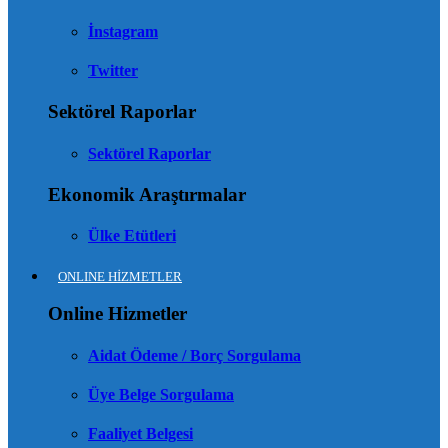
İnstagram
Twitter
Sektörel Raporlar
Sektörel Raporlar
Ekonomik Araştırmalar
Ülke Etütleri
ONLINE HİZMETLER
Online Hizmetler
Aidat Ödeme / Borç Sorgulama
Üye Belge Sorgulama
Faaliyet Belgesi