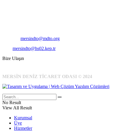
Adres:
Mersin Deniz Ticaret Odası
Pirireis, İsmet İnönü Blv. No:45, 33110 Yenişehir/Mersin
Telefon:
+90 324 327 7000
Cep
: +90 531 796 6989
E-Posta:
mersindto@mdto.org
Kep:
mersindto@hs02.kep.tr
Bize Ulaşın
MERSİN DENİZ TİCARET ODASI © 2024
No Result
View All Result
Kurumsal
Üye
Hizmetler