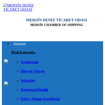
MERSİN DENİZ TİCARET ODASI
MERSİN CHAMBER OF SHIPPING
Kurumsal
Hakkımızda
Tarihçemiz
Misyon-Vizyon
İştirakler
Kurumsal Kimlik
Görev Alınan Kuruluşlar