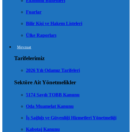
Ekonomi Bültenleri
Fuarlar
Bilir Kişi ve Hakem Listeleri
Ülke Raporları
Mevzuat
Tarifelerimiz
2026 Yılı Odamız Tarifeleri
Sektöre Ait Yönetmelikler
5174 Sayılı TOBB Kanunu
Oda Muamelat Kanunu
İş Sağlığı ve Güvenliği Hizmetleri Yönetmeliği
Kabotaj Kanunu