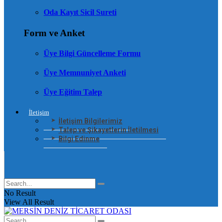
Oda Kayıt Sicil Sureti
Form ve Anket
Üye Bilgi Güncelleme Formu
Üye Memnuniyet Anketi
Üye Eğitim Talep
İletişim
İletişim Bilgilerimiz
Talep ve Şikayetlerin İletilmesi
Bilgi Edinme
No Result
View All Result