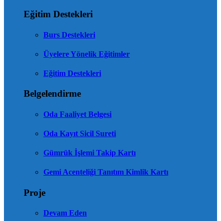
Eğitim Destekleri
Burs Destekleri
Üyelere Yönelik Eğitimler
Eğitim Destekleri
Belgelendirme
Oda Faaliyet Belgesi
Oda Kayıt Sicil Sureti
Gümrük İşlemi Takip Kartı
Gemi Acenteliği Tanıtım Kimlik Kartı
Proje
Devam Eden