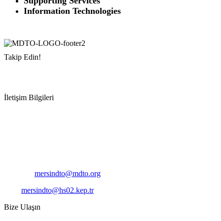
Supporting Services
Information Technologies
Takip Edin!
İletişim Bilgileri
Adres:
Mersin Deniz Ticaret Odası
Pirireis, İsmet İnönü Blv. No:45, 33110 Yenişehir/Mersin
Telefon:
+90 324 327 7000
Cep
: +90 531 796 6989
E-Posta:
mersindto@mdto.org
Kep:
mersindto@hs02.kep.tr
Bize Ulaşın