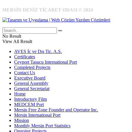
MERSİN DENİZ TİCARET ODASI © 2024
No Result
View All Result
AVES İç ve Dış Tic. A.Ş.
Certificates
Ceyport Taşucu International Port
Completed Projects
Contact Us
Executive Board
General Assembly
General Secretariat
Home
Introductory Film
MEDCEM Port
Mersin Free Zone Founder and Operator Inc.
Mersin International Port
Mission
Monthly Mersin Port Statistics
Ongoing Projects