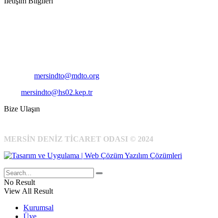
İletişim Bilgileri
Adres:
Mersin Deniz Ticaret Odası
Pirireis, İsmet İnönü Blv. No:45, 33110 Yenişehir/Mersin
Telefon:
+90 324 327 7000
Cep
: +90 531 796 6989
E-Posta:
mersindto@mdto.org
Kep:
mersindto@hs02.kep.tr
Bize Ulaşın
MERSİN DENİZ TİCARET ODASI © 2024
No Result
View All Result
Kurumsal
Üye