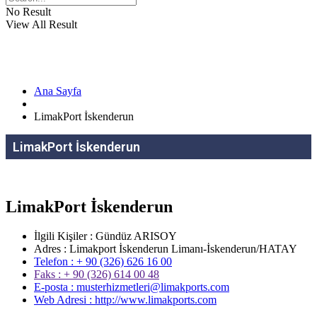
No Result
View All Result
Ana Sayfa
LimakPort İskenderun
LimakPort İskenderun
LimakPort İskenderun
İlgili Kişiler : Gündüz ARISOY
Adres : Limakport İskenderun Limanı-İskenderun/HATAY
Telefon : + 90 (326) 626 16 00
Faks : + 90 (326) 614 00 48
E-posta : musterhizmetleri@limakports.com
Web Adresi : http://www.limakports.com