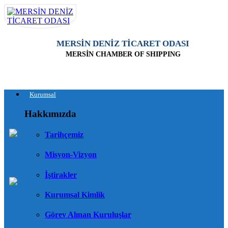
MERSİN DENİZ TİCARET ODASI
MERSİN CHAMBER OF SHIPPING
Kurumsal
Hakkımızda
Tarihçemiz
Misyon-Vizyon
İştirakler
Kurumsal Kimlik
Görev Alınan Kuruluşlar