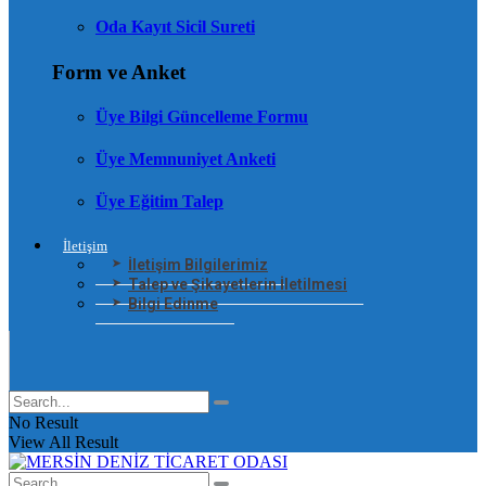
Oda Kayıt Sicil Sureti
Form ve Anket
Üye Bilgi Güncelleme Formu
Üye Memnuniyet Anketi
Üye Eğitim Talep
İletişim
İletişim Bilgilerimiz
Talep ve Şikayetlerin İletilmesi
Bilgi Edinme
No Result
View All Result