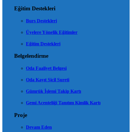
Eğitim Destekleri
Burs Destekleri
Üyelere Yönelik Eğitimler
Eğitim Destekleri
Belgelendirme
Oda Faaliyet Belgesi
Oda Kayıt Sicil Sureti
Gümrük İşlemi Takip Kartı
Gemi Acenteliği Tanıtım Kimlik Kartı
Proje
Devam Eden