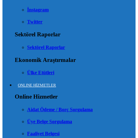
İnstagram
Twitter
Sektörel Raporlar
Sektörel Raporlar
Ekonomik Araştırmalar
Ülke Etütleri
ONLINE HİZMETLER
Online Hizmetler
Aidat Ödeme / Borç Sorgulama
Üye Belge Sorgulama
Faaliyet Belgesi