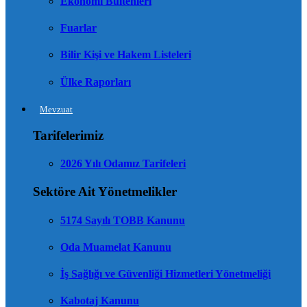
Ekonomi Bültenleri
Fuarlar
Bilir Kişi ve Hakem Listeleri
Ülke Raporları
Mevzuat
Tarifelerimiz
2026 Yılı Odamız Tarifeleri
Sektöre Ait Yönetmelikler
5174 Sayılı TOBB Kanunu
Oda Muamelat Kanunu
İş Sağlığı ve Güvenliği Hizmetleri Yönetmeliği
Kabotaj Kanunu