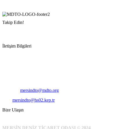
Takip Edin!
İletişim Bilgileri
Adres:
Mersin Deniz Ticaret Odası
Pirireis, İsmet İnönü Blv. No:45, 33110 Yenişehir/Mersin
Telefon:
+90 324 327 7000
Cep
: +90 531 796 6989
E-Posta:
mersindto@mdto.org
Kep:
mersindto@hs02.kep.tr
Bize Ulaşın
MERSİN DENİZ TİCARET ODASI © 2024