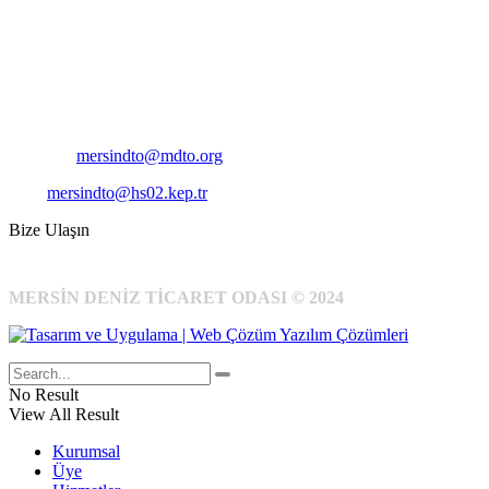
Adres:
Mersin Deniz Ticaret Odası
Pirireis, İsmet İnönü Blv. No:45, 33110 Yenişehir/Mersin
Telefon:
+90 324 327 7000
Cep
: +90 531 796 6989
E-Posta:
mersindto@mdto.org
Kep:
mersindto@hs02.kep.tr
Bize Ulaşın
MERSİN DENİZ TİCARET ODASI © 2024
No Result
View All Result
Kurumsal
Üye