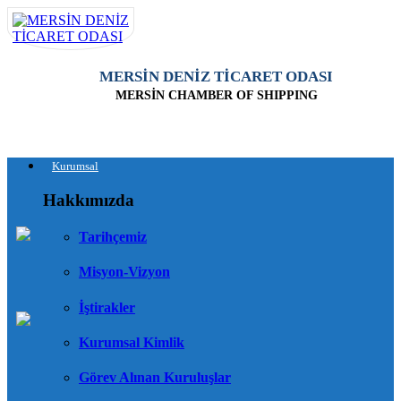
MERSİN DENİZ TİCARET ODASI
MERSİN CHAMBER OF SHIPPING
Kurumsal
Hakkımızda
Tarihçemiz
Misyon-Vizyon
İştirakler
Kurumsal Kimlik
Görev Alınan Kuruluşlar