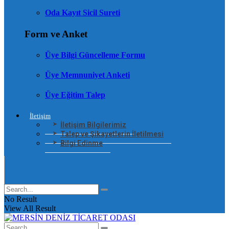
Oda Kayıt Sicil Sureti
Form ve Anket
Üye Bilgi Güncelleme Formu
Üye Memnuniyet Anketi
Üye Eğitim Talep
İletişim
İletişim Bilgilerimiz
Talep ve Şikayetlerin İletilmesi
Bilgi Edinme
No Result
View All Result