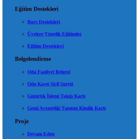
Eğitim Destekleri
Burs Destekleri
Üyelere Yönelik Eğitimler
Eğitim Destekleri
Belgelendirme
Oda Faaliyet Belgesi
Oda Kayıt Sicil Sureti
Gümrük İşlemi Takip Kartı
Gemi Acenteliği Tanıtım Kimlik Kartı
Proje
Devam Eden