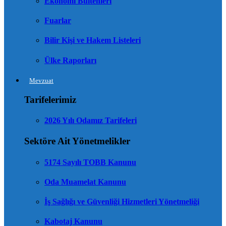
Ekonomi Bültenleri
Fuarlar
Bilir Kişi ve Hakem Listeleri
Ülke Raporları
Mevzuat
Tarifelerimiz
2026 Yılı Odamız Tarifeleri
Sektöre Ait Yönetmelikler
5174 Sayılı TOBB Kanunu
Oda Muamelat Kanunu
İş Sağlığı ve Güvenliği Hizmetleri Yönetmeliği
Kabotaj Kanunu