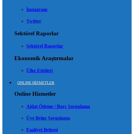
İnstagram
Twitter
Sektörel Raporlar
Sektörel Raporlar
Ekonomik Araştırmalar
Ülke Etütleri
ONLINE HİZMETLER
Online Hizmetler
Aidat Ödeme / Borç Sorgulama
Üye Belge Sorgulama
Faaliyet Belgesi