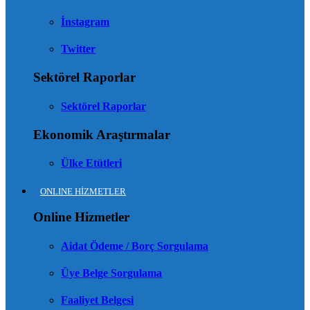
İnstagram
Twitter
Sektörel Raporlar
Sektörel Raporlar
Ekonomik Araştırmalar
Ülke Etütleri
ONLINE HİZMETLER
Online Hizmetler
Aidat Ödeme / Borç Sorgulama
Üye Belge Sorgulama
Faaliyet Belgesi