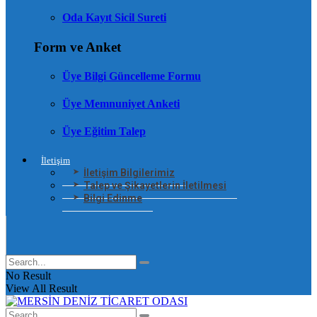
Oda Kayıt Sicil Sureti
Form ve Anket
Üye Bilgi Güncelleme Formu
Üye Memnuniyet Anketi
Üye Eğitim Talep
İletişim
İletişim Bilgilerimiz
Talep ve Şikayetlerin İletilmesi
Bilgi Edinme
No Result
View All Result