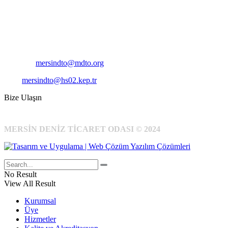
Adres:
Mersin Deniz Ticaret Odası
Pirireis, İsmet İnönü Blv. No:45, 33110 Yenişehir/Mersin
Telefon:
+90 324 327 7000
Cep
: +90 531 796 6989
E-Posta:
mersindto@mdto.org
Kep:
mersindto@hs02.kep.tr
Bize Ulaşın
MERSİN DENİZ TİCARET ODASI © 2024
No Result
View All Result
Kurumsal
Üye
Hizmetler