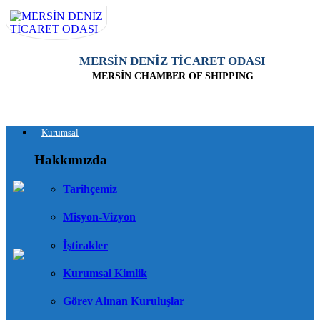
MERSİN DENİZ TİCARET ODASI
MERSİN CHAMBER OF SHIPPING
Kurumsal
Hakkımızda
Tarihçemiz
Misyon-Vizyon
İştirakler
Kurumsal Kimlik
Görev Alınan Kuruluşlar