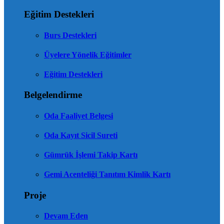
Eğitim Destekleri
Burs Destekleri
Üyelere Yönelik Eğitimler
Eğitim Destekleri
Belgelendirme
Oda Faaliyet Belgesi
Oda Kayıt Sicil Sureti
Gümrük İşlemi Takip Kartı
Gemi Acenteliği Tanıtım Kimlik Kartı
Proje
Devam Eden