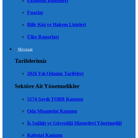
Ekonomi Bültenleri
Fuarlar
Bilir Kişi ve Hakem Listeleri
Ülke Raporları
Mevzuat
Tarifelerimiz
2026 Yılı Odamız Tarifeleri
Sektöre Ait Yönetmelikler
5174 Sayılı TOBB Kanunu
Oda Muamelat Kanunu
İş Sağlığı ve Güvenliği Hizmetleri Yönetmeliği
Kabotaj Kanunu