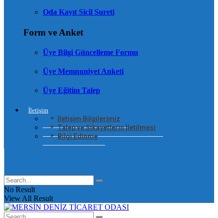
Oda Kayıt Sicil Sureti
Form ve Anket
Üye Bilgi Güncelleme Formu
Üye Memnuniyet Anketi
Üye Eğitim Talep
İletişim
İletişim Bilgilerimiz
Talep ve Şikayetlerin İletilmesi
Bilgi Edinme
No Result
View All Result