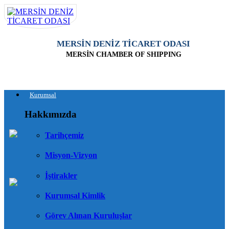
MERSİN DENİZ TİCARET ODASI
MERSİN CHAMBER OF SHIPPING
Kurumsal
Hakkımızda
Tarihçemiz
Misyon-Vizyon
İştirakler
Kurumsal Kimlik
Görev Alınan Kuruluşlar