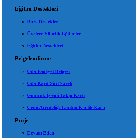
Eğitim Destekleri
Burs Destekleri
Üyelere Yönelik Eğitimler
Eğitim Destekleri
Belgelendirme
Oda Faaliyet Belgesi
Oda Kayıt Sicil Sureti
Gümrük İşlemi Takip Kartı
Gemi Acenteliği Tanıtım Kimlik Kartı
Proje
Devam Eden