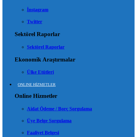
İnstagram
Twitter
Sektörel Raporlar
Sektörel Raporlar
Ekonomik Araştırmalar
Ülke Etütleri
ONLINE HİZMETLER
Online Hizmetler
Aidat Ödeme / Borç Sorgulama
Üye Belge Sorgulama
Faaliyet Belgesi