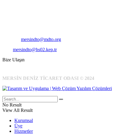
Adres:
Mersin Deniz Ticaret Odası
Pirireis, İsmet İnönü Blv. No:45, 33110 Yenişehir/Mersin
Telefon:
+90 324 327 7000
Cep
: +90 531 796 6989
E-Posta:
mersindto@mdto.org
Kep:
mersindto@hs02.kep.tr
Bize Ulaşın
MERSİN DENİZ TİCARET ODASI © 2024
No Result
View All Result
Kurumsal
Üye
Hizmetler