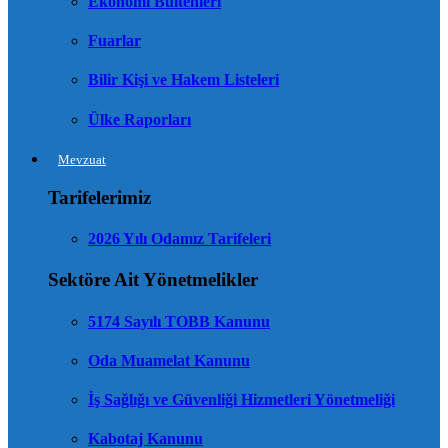
Ekonomi Bültenleri
Fuarlar
Bilir Kişi ve Hakem Listeleri
Ülke Raporları
Mevzuat
Tarifelerimiz
2026 Yılı Odamız Tarifeleri
Sektöre Ait Yönetmelikler
5174 Sayılı TOBB Kanunu
Oda Muamelat Kanunu
İş Sağlığı ve Güvenliği Hizmetleri Yönetmeliği
Kabotaj Kanunu