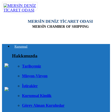
MERSİN DENİZ TİCARET ODASI
MERSİN CHAMBER OF SHIPPING
Kurumsal
Hakkımızda
Tarihçemiz
Misyon-Vizyon
İştirakler
Kurumsal Kimlik
Görev Alınan Kuruluşlar