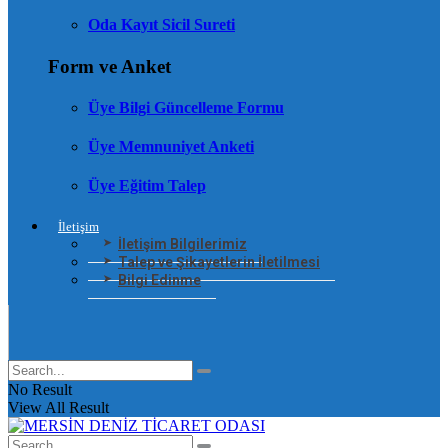
Oda Kayıt Sicil Sureti
Form ve Anket
Üye Bilgi Güncelleme Formu
Üye Memnuniyet Anketi
Üye Eğitim Talep
İletişim
İletişim Bilgilerimiz
Talep ve Şikayetlerin İletilmesi
Bilgi Edinme
No Result
View All Result