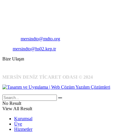
Adres:
Mersin Deniz Ticaret Odası
Pirireis, İsmet İnönü Blv. No:45, 33110 Yenişehir/Mersin
Telefon:
+90 324 327 7000
Cep
: +90 531 796 6989
E-Posta:
mersindto@mdto.org
Kep:
mersindto@hs02.kep.tr
Bize Ulaşın
MERSİN DENİZ TİCARET ODASI © 2024
No Result
View All Result
Kurumsal
Üye
Hizmetler