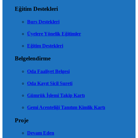
Eğitim Destekleri
Burs Destekleri
Üyelere Yönelik Eğitimler
Eğitim Destekleri
Belgelendirme
Oda Faaliyet Belgesi
Oda Kayıt Sicil Sureti
Gümrük İşlemi Takip Kartı
Gemi Acenteliği Tanıtım Kimlik Kartı
Proje
Devam Eden