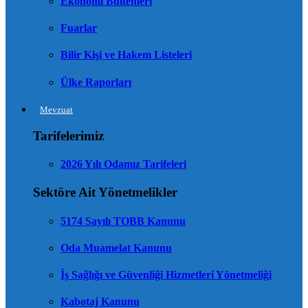
Ekonomi Bültenleri
Fuarlar
Bilir Kişi ve Hakem Listeleri
Ülke Raporları
Mevzuat
Tarifelerimiz
2026 Yılı Odamız Tarifeleri
Sektöre Ait Yönetmelikler
5174 Sayılı TOBB Kanunu
Oda Muamelat Kanunu
İş Sağlığı ve Güvenliği Hizmetleri Yönetmeliği
Kabotaj Kanunu