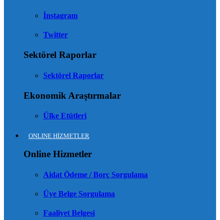
İnstagram
Twitter
Sektörel Raporlar
Sektörel Raporlar
Ekonomik Araştırmalar
Ülke Etütleri
ONLINE HİZMETLER
Online Hizmetler
Aidat Ödeme / Borç Sorgulama
Üye Belge Sorgulama
Faaliyet Belgesi