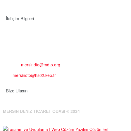
İletişim Bilgileri
Adres:
Mersin Deniz Ticaret Odası
Pirireis, İsmet İnönü Blv. No:45, 33110 Yenişehir/Mersin
Telefon:
+90 324 327 7000
Cep
: +90 531 796 6989
E-Posta:
mersindto@mdto.org
Kep:
mersindto@hs02.kep.tr
Bize Ulaşın
MERSİN DENİZ TİCARET ODASI © 2024