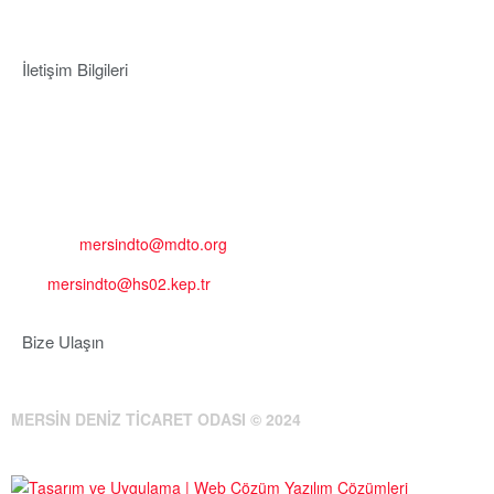
İletişim Bilgileri
Adres:
Mersin Deniz Ticaret Odası
Pirireis, İsmet İnönü Blv. No:45, 33110 Yenişehir/Mersin
Telefon:
+90 324 327 7000
Cep
: +90 531 796 6989
E-Posta:
mersindto@mdto.org
Kep:
mersindto@hs02.kep.tr
Bize Ulaşın
MERSİN DENİZ TİCARET ODASI © 2024