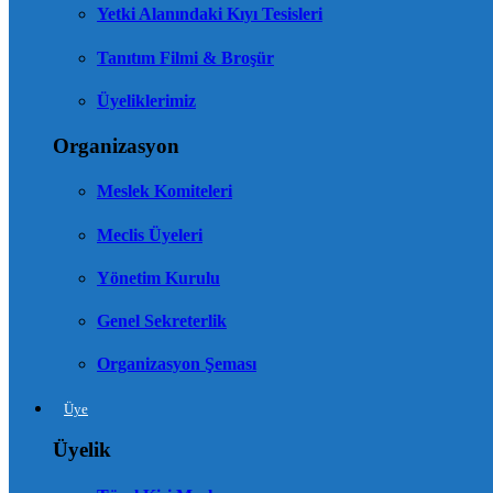
Yetki Alanındaki Kıyı Tesisleri
Tanıtım Filmi & Broşür
Üyeliklerimiz
Organizasyon
Meslek Komiteleri
Meclis Üyeleri
Yönetim Kurulu
Genel Sekreterlik
Organizasyon Şeması
Üye
Üyelik