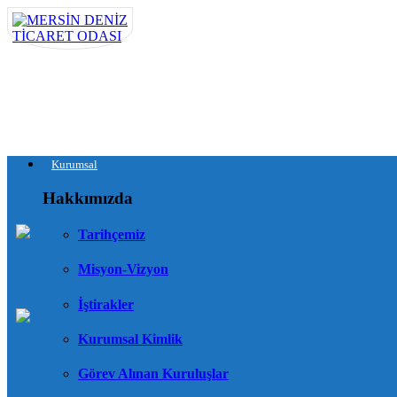
Kurumsal
Hakkımızda
Tarihçemiz
Misyon-Vizyon
İştirakler
Kurumsal Kimlik
Görev Alınan Kuruluşlar