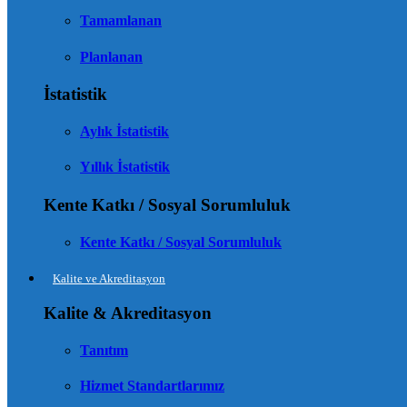
Tamamlanan
Planlanan
İstatistik
Aylık İstatistik
Yıllık İstatistik
Kente Katkı / Sosyal Sorumluluk
Kente Katkı / Sosyal Sorumluluk
Kalite ve Akreditasyon
Kalite & Akreditasyon
Tanıtım
Hizmet Standartlarımız