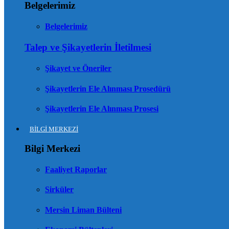
Belgelerimiz
Belgelerimiz
Talep ve Şikayetlerin İletilmesi
Şikayet ve Öneriler
Şikayetlerin Ele Alınması Prosedürü
Şikayetlerin Ele Alınması Prosesi
BİLGİ MERKEZİ
Bilgi Merkezi
Faaliyet Raporlar
Sirküler
Mersin Liman Bülteni