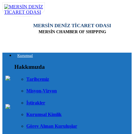
MERSİN DENİZ TİCARET ODASI
MERSİN CHAMBER OF SHIPPING
Kurumsal
Hakkımızda
Tarihçemiz
Misyon-Vizyon
İştirakler
Kurumsal Kimlik
Görev Alınan Kuruluşlar