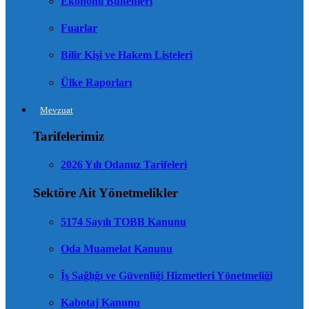
Ekonomi Bültenleri
Fuarlar
Bilir Kişi ve Hakem Listeleri
Ülke Raporları
Mevzuat
Tarifelerimiz
2026 Yılı Odamız Tarifeleri
Sektöre Ait Yönetmelikler
5174 Sayılı TOBB Kanunu
Oda Muamelat Kanunu
İş Sağlığı ve Güvenliği Hizmetleri Yönetmeliği
Kabotaj Kanunu