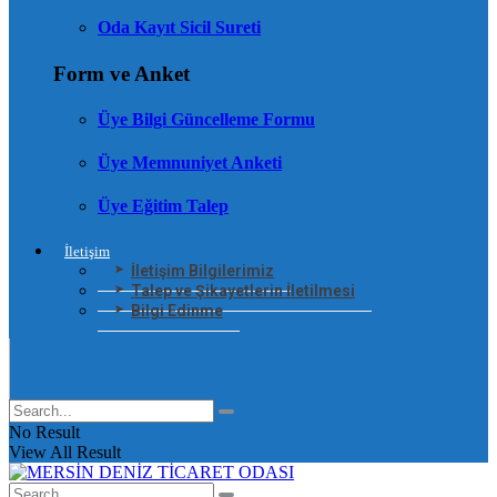
Oda Kayıt Sicil Sureti
Form ve Anket
Üye Bilgi Güncelleme Formu
Üye Memnuniyet Anketi
Üye Eğitim Talep
İletişim
İletişim Bilgilerimiz
Talep ve Şikayetlerin İletilmesi
Bilgi Edinme
No Result
View All Result