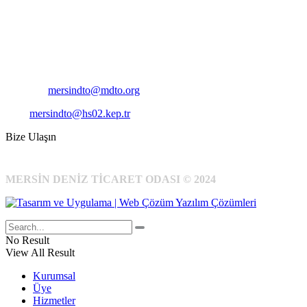
Adres:
Mersin Deniz Ticaret Odası
Pirireis, İsmet İnönü Blv. No:45, 33110 Yenişehir/Mersin
Telefon:
+90 324 327 7000
Cep
: +90 531 796 6989
E-Posta:
mersindto@mdto.org
Kep:
mersindto@hs02.kep.tr
Bize Ulaşın
MERSİN DENİZ TİCARET ODASI © 2024
No Result
View All Result
Kurumsal
Üye
Hizmetler