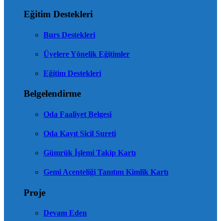
Eğitim Destekleri
Burs Destekleri
Üyelere Yönelik Eğitimler
Eğitim Destekleri
Belgelendirme
Oda Faaliyet Belgesi
Oda Kayıt Sicil Sureti
Gümrük İşlemi Takip Kartı
Gemi Acenteliği Tanıtım Kimlik Kartı
Proje
Devam Eden