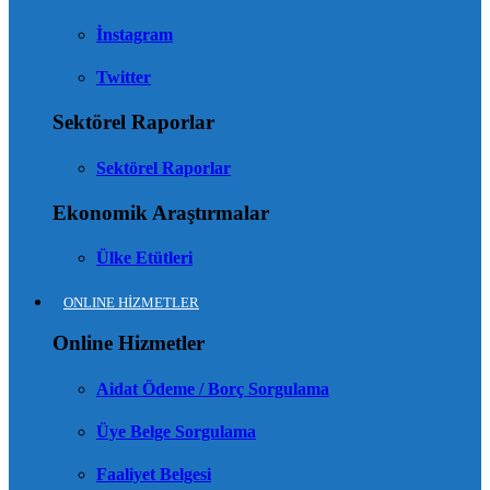
İnstagram
Twitter
Sektörel Raporlar
Sektörel Raporlar
Ekonomik Araştırmalar
Ülke Etütleri
ONLINE HİZMETLER
Online Hizmetler
Aidat Ödeme / Borç Sorgulama
Üye Belge Sorgulama
Faaliyet Belgesi