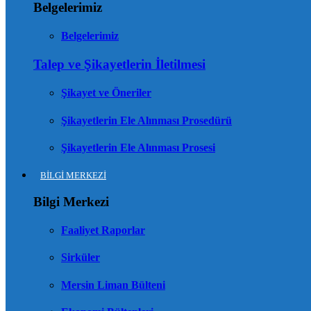
Belgelerimiz
Belgelerimiz
Talep ve Şikayetlerin İletilmesi
Şikayet ve Öneriler
Şikayetlerin Ele Alınması Prosedürü
Şikayetlerin Ele Alınması Prosesi
BİLGİ MERKEZİ
Bilgi Merkezi
Faaliyet Raporlar
Sirküler
Mersin Liman Bülteni