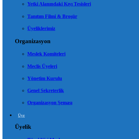
Yetki Alanındaki Kıyı Tesisleri
Tanıtım Filmi & Broşür
Üyeliklerimiz
Organizasyon
Meslek Komiteleri
Meclis Üyeleri
Yönetim Kurulu
Genel Sekreterlik
Organizasyon Şeması
Üye
Üyelik