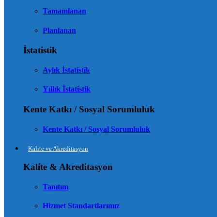
Tamamlanan
Planlanan
İstatistik
Aylık İstatistik
Yıllık İstatistik
Kente Katkı / Sosyal Sorumluluk
Kente Katkı / Sosyal Sorumluluk
Kalite ve Akreditasyon
Kalite & Akreditasyon
Tanıtım
Hizmet Standartlarımız