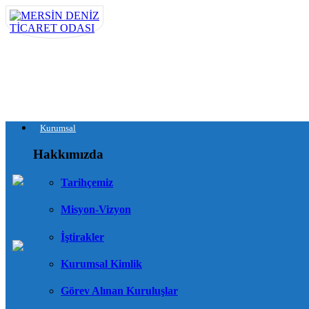
Kurumsal
Hakkımızda
Tarihçemiz
Misyon-Vizyon
İştirakler
Kurumsal Kimlik
Görev Alınan Kuruluşlar