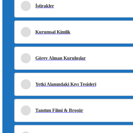
İştirakler
Kurumsal Kimlik
Görev Alınan Kuruluşlar
Yetki Alanındaki Kıyı Tesisleri
Tanıtım Filmi & Broşür