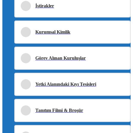
İştirakler
Kurumsal Kimlik
Görev Alınan Kuruluşlar
Yetki Alanındaki Kıyı Tesisleri
Tanıtım Filmi & Broşür