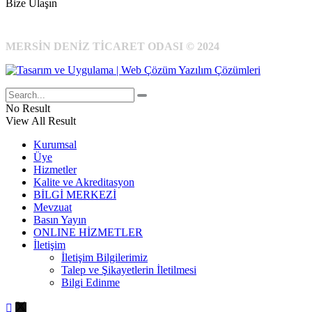
Bize Ulaşın
MERSİN DENİZ TİCARET ODASI © 2024
No Result
View All Result
Kurumsal
Üye
Hizmetler
Kalite ve Akreditasyon
BİLGİ MERKEZİ
Mevzuat
Basın Yayın
ONLINE HİZMETLER
İletişim
İletişim Bilgilerimiz
Talep ve Şikayetlerin İletilmesi
Bilgi Edinme