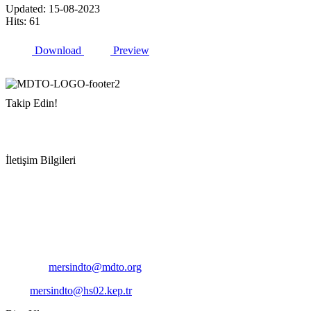
Updated: 15-08-2023
Hits: 61
Download
Preview
Takip Edin!
İletişim Bilgileri
Adres:
Mersin Deniz Ticaret Odası
Pirireis, İsmet İnönü Blv. No:45, 33110 Yenişehir/Mersin
Telefon:
+90 324 327 7000
Cep
: +90 531 796 6989
E-Posta:
mersindto@mdto.org
Kep:
mersindto@hs02.kep.tr