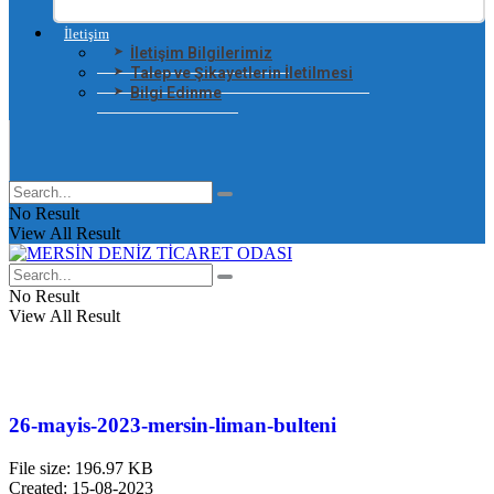
İletişim
İletişim Bilgilerimiz
Talep ve Şikayetlerin İletilmesi
Bilgi Edinme
No Result
View All Result
No Result
View All Result
26-mayis-2023-mersin-liman-bulteni
File size: 196.97 KB
Created: 15-08-2023