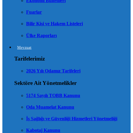
Ekonomi Bültenleri
Fuarlar
Bilir Kişi ve Hakem Listeleri
Ülke Raporları
Mevzuat
Tarifelerimiz
2026 Yılı Odamız Tarifeleri
Sektöre Ait Yönetmelikler
5174 Sayılı TOBB Kanunu
Oda Muamelat Kanunu
İş Sağlığı ve Güvenliği Hizmetleri Yönetmeliği
Kabotaj Kanunu