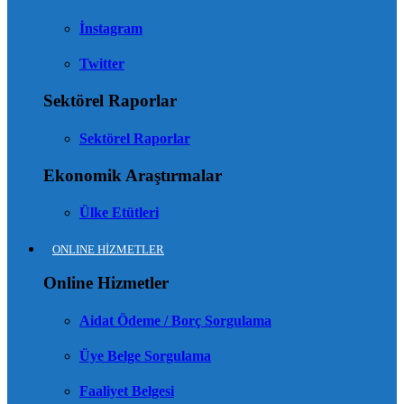
İnstagram
Twitter
Sektörel Raporlar
Sektörel Raporlar
Ekonomik Araştırmalar
Ülke Etütleri
ONLINE HİZMETLER
Online Hizmetler
Aidat Ödeme / Borç Sorgulama
Üye Belge Sorgulama
Faaliyet Belgesi