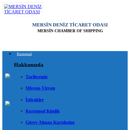
MERSİN DENİZ TİCARET ODASI
MERSİN CHAMBER OF SHIPPING
Kurumsal
Hakkımızda
Tarihçemiz
Misyon-Vizyon
İştirakler
Kurumsal Kimlik
Görev Alınan Kuruluşlar