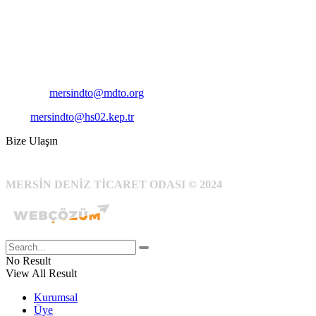
Adres:
Mersin Deniz Ticaret Odası
Pirireis, İsmet İnönü Blv. No:45, 33110 Yenişehir/Mersin
Telefon:
+90 324 327 7000
Cep
: +90 531 796 6989
E-Posta:
mersindto@mdto.org
Kep:
mersindto@hs02.kep.tr
Bize Ulaşın
MERSİN DENİZ TİCARET ODASI © 2024
No Result
View All Result
Kurumsal
Üye