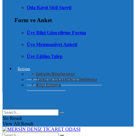
Oda Kayıt Sicil Sureti
Form ve Anket
Üye Bilgi Güncelleme Formu
Üye Memnuniyet Anketi
Üye Eğitim Talep
İletişim
İletişim Bilgilerimiz
Talep ve Şikayetlerin İletilmesi
Bilgi Edinme
No Result
View All Result