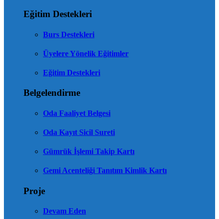
Eğitim Destekleri
Burs Destekleri
Üyelere Yönelik Eğitimler
Eğitim Destekleri
Belgelendirme
Oda Faaliyet Belgesi
Oda Kayıt Sicil Sureti
Gümrük İşlemi Takip Kartı
Gemi Acenteliği Tanıtım Kimlik Kartı
Proje
Devam Eden