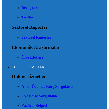
İnstagram
Twitter
Sektörel Raporlar
Sektörel Raporlar
Ekonomik Araştırmalar
Ülke Etütleri
ONLINE HİZMETLER
Online Hizmetler
Aidat Ödeme / Borç Sorgulama
Üye Belge Sorgulama
Faaliyet Belgesi