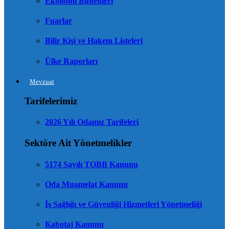
Ekonomi Bültenleri
Fuarlar
Bilir Kişi ve Hakem Listeleri
Ülke Raporları
Mevzuat
Tarifelerimiz
2026 Yılı Odamız Tarifeleri
Sektöre Ait Yönetmelikler
5174 Sayılı TOBB Kanunu
Oda Muamelat Kanunu
İş Sağlığı ve Güvenliği Hizmetleri Yönetmeliği
Kabotaj Kanunu