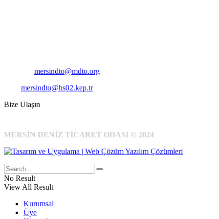
Adres:
Mersin Deniz Ticaret Odası
Pirireis, İsmet İnönü Blv. No:45, 33110 Yenişehir/Mersin
Telefon:
+90 324 327 7000
Cep
: +90 531 796 6989
E-Posta:
mersindto@mdto.org
Kep:
mersindto@hs02.kep.tr
Bize Ulaşın
MERSİN DENİZ TİCARET ODASI © 2024
No Result
View All Result
Kurumsal
Üye