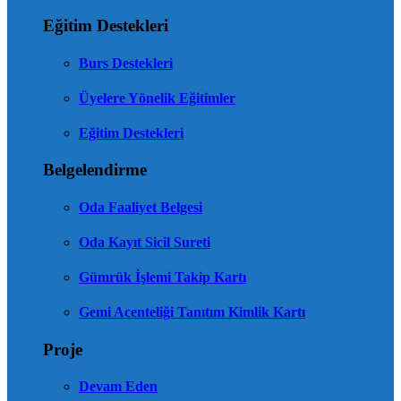
Eğitim Destekleri
Burs Destekleri
Üyelere Yönelik Eğitimler
Eğitim Destekleri
Belgelendirme
Oda Faaliyet Belgesi
Oda Kayıt Sicil Sureti
Gümrük İşlemi Takip Kartı
Gemi Acenteliği Tanıtım Kimlik Kartı
Proje
Devam Eden