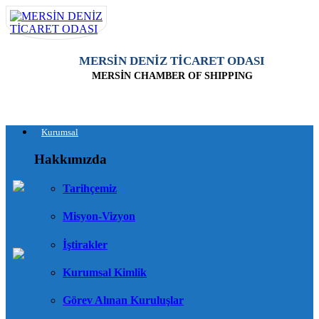
MERSİN DENİZ TİCARET ODASI
MERSİN CHAMBER OF SHIPPING
Kurumsal
Hakkımızda
Tarihçemiz
Misyon-Vizyon
İştirakler
Kurumsal Kimlik
Görev Alınan Kuruluşlar