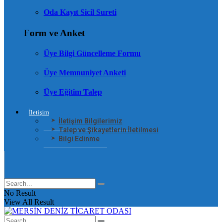
Oda Kayıt Sicil Sureti
Form ve Anket
Üye Bilgi Güncelleme Formu
Üye Memnuniyet Anketi
Üye Eğitim Talep
İletişim
İletişim Bilgilerimiz
Talep ve Şikayetlerin İletilmesi
Bilgi Edinme
No Result
View All Result